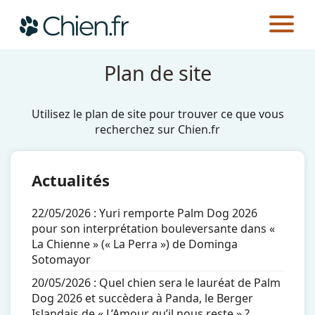
CHIEN.FR
Plan de site
Actualités
Utilisez le plan de site pour trouver ce que vous
Races
recherchez sur Chien.fr
Guides
Actualités
22/05/2026 :
Yuri remporte Palm Dog 2026
pour son interprétation bouleversante dans «
La Chienne » (« La Perra ») de Dominga
Sotomayor
20/05/2026 :
Quel chien sera le lauréat de Palm
Dog 2026 et succèdera à Panda, le Berger
Islandais de « L’Amour qu’il nous reste » ?