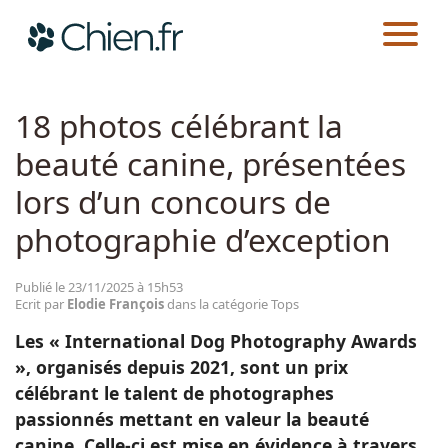
CHIEN.FR
ACTUALITÉS
TOPS
Actualités
18 photos célébrant la
beauté canine, présentées
Races
lors d’un concours de
Guides
photographie d’exception
Publié le 23/11/2025 à 15h53
Ecrit par
Elodie François
dans la catégorie Tops
Les « International Dog Photography Awards
», organisés depuis 2021, sont un prix
célébrant le talent de photographes
passionnés mettant en valeur la beauté
canine. Celle-ci est mise en évidence à travers