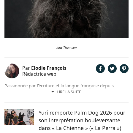
Jane Thomson
Par
Elodie François
Rédactrice web
Passionnée par l’écriture et la langue française depuis
toujours, j’aime jouer avec les mots et les faire vivre.
LIRE LA SUITE
Toujours accompagnée de Samy, mon félin tigré, je suis
désormais rédactrice et correctrice freelance.
Yuri remporte Palm Dog 2026 pour
son interprétation bouleversante
dans « La Chienne » (« La Perra »)