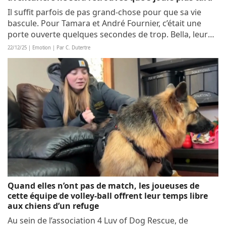
Il suffit parfois de pas grand-chose pour que sa vie
bascule. Pour Tamara et André Fournier, c’était une
porte ouverte quelques secondes de trop. Bella, leur
chienne, en a ainsi profité pour fuir sa séance de
22/12/25 | Emotion | Par C. Dutertre
toilettage. 5 jours de recherches...
Quand elles n’ont pas de match, les joueuses de
cette équipe de volley-ball offrent leur temps libre
aux chiens d’un refuge
Au sein de l’association 4 Luv of Dog Rescue, de