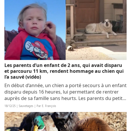
Les parents d’un enfant de 2 ans, qui avait disparu
et parcouru 11 km, rendent hommage au chien qui
l’a sauvé (vidéo)
En début d’année, un chien a porté secours à un enfant
disparu depuis 16 heures, lui permettant de rentrer
auprès de sa famille sans heurts. Les parents du petit
rescapé ont tenu à lui rendre hommage, car son acte
18/12/25 | Sauvetages | Par E. François
est un geste de bravoure...