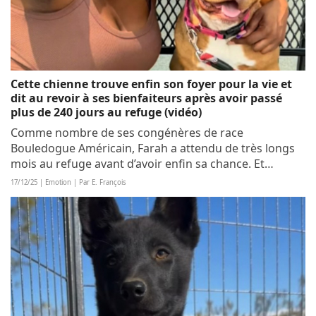
Cette chienne trouve enfin son foyer pour la vie et
dit au revoir à ses bienfaiteurs après avoir passé
plus de 240 jours au refuge (vidéo)
Comme nombre de ses congénères de race
Bouledogue Américain, Farah a attendu de très longs
mois au refuge avant d’avoir enfin sa chance. Et
lorsque le grand jour est arrivé, elle n’a pas pu partir
17/12/25 | Emotion | Par E. François
sans dire au revoir aux bienfaiteurs qui avaient...