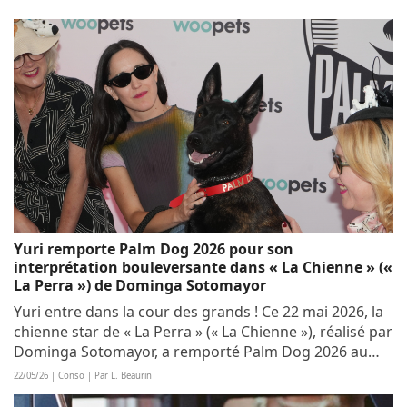
Yuri remporte Palm Dog 2026 pour son
interprétation bouleversante dans « La Chienne » («
La Perra ») de Dominga Sotomayor
Yuri entre dans la cour des grands ! Ce 22 mai 2026, la
chienne star de « La Perra » (« La Chienne »), réalisé par
Dominga Sotomayor, a remporté Palm Dog 2026 au
Festival de Cannes. Grâce à une prestation
22/05/26 | Conso | Par L. Beaurin
extrêmement touchante, elle succède à...