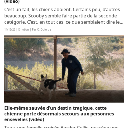
(vidéo)
C’est un fait, les chiens aboient. Certains peu, d’autres
beaucoup. Scooby semble faire partie de la seconde
catégorie. C’est, en tout cas, ce que semblaient dire les
voisins de son propriétaire qui le trouvaient trop
14/12/25 | Emotion | Par C. Dutertre
bruyant. Son maître a donc...
Elle-même sauvée d’un destin tragique, cette
chienne porte désormais secours aux personnes
ensevelies (vidéo)
Topa, une femelle croisée Border Collie, possède une