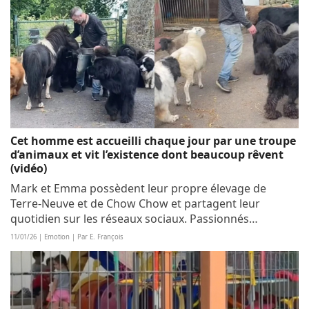
Cet homme est accueilli chaque jour par une troupe
d’animaux et vit l’existence dont beaucoup rêvent
(vidéo)
Mark et Emma possèdent leur propre élevage de
Terre-Neuve et de Chow Chow et partagent leur
quotidien sur les réseaux sociaux. Passionnés
d’animaux en tous genres, ils vivent la vie dont ils
11/01/26 | Emotion | Par E. François
rêvaient et profitent chaque jour d’une dose d’amour...