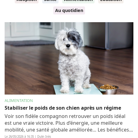
Au quotidien
ALIMENTATION
Stabiliser le poids de son chien après un régime
Voir son fidèle compagnon retrouver un poids idéal
est une vraie victoire. Plus d’énergie, une meilleure
mobilité, une santé globale améliorée… Les bénéfices
sont nombreux. Mais une fois...
Le 26/05/2026 à 16:35 | Dulin Inès