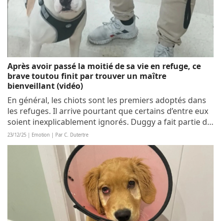
Après avoir passé la moitié de sa vie en refuge, ce
brave toutou finit par trouver un maître
bienveillant (vidéo)
En général, les chiots sont les premiers adoptés dans
les refuges. Il arrive pourtant que certains d’entre eux
soient inexplicablement ignorés. Duggy a fait partie de
ces “incompris”... Jusqu’à ce que sa route croise celle
23/12/25 | Emotion | Par C. Dutertre
d’une âme...