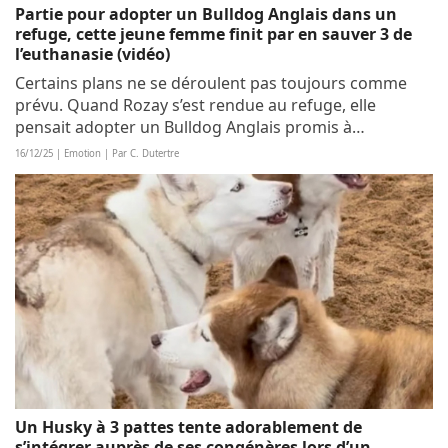
Partie pour adopter un Bulldog Anglais dans un
refuge, cette jeune femme finit par en sauver 3 de
l’euthanasie (vidéo)
Certains plans ne se déroulent pas toujours comme
prévu. Quand Rozay s’est rendue au refuge, elle
pensait adopter un Bulldog Anglais promis à
l’euthanasie. Mais lorsqu’elle a appris qu’il y en avait 2
16/12/25 | Emotion | Par C. Dutertre
de plus, elle n’a pas hésité et a ramené le...
Un Husky à 3 pattes tente adorablement de
s’intégrer auprès de ses congénères lors d’un