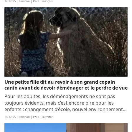
maîtresse de Nova, récemment, n’a pu résister face à
22/12/25 | Emotion | Par E. François
celui que sa fidèle compagne a...
Une petite fille dit au revoir à son grand copain
canin avant de devoir déménager et le perdre de vue
Pour les adultes, les déménagements ne sont pas
toujours évidents, mais c’est encore pire pour les
enfants : changement d’école, nouvel environnement
et perte des copains, qu’ils soient humains… ou canins.
18/12/25 | Emotion | Par C. Dutertre
La petite fille d’Emily a ainsi dû dire...