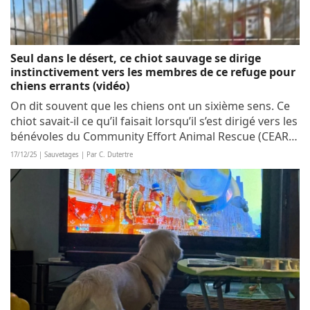
Seul dans le désert, ce chiot sauvage se dirige
instinctivement vers les membres de ce refuge pour
chiens errants (vidéo)
On dit souvent que les chiens ont un sixième sens. Ce
chiot savait-il ce qu’il faisait lorsqu’il s’est dirigé vers les
bénévoles du Community Effort Animal Rescue (CEAR) ?
Toujours est-il que ces derniers l’ont recueilli avec joie,
17/12/25 | Sauvetages | Par C. Dutertre
lui...