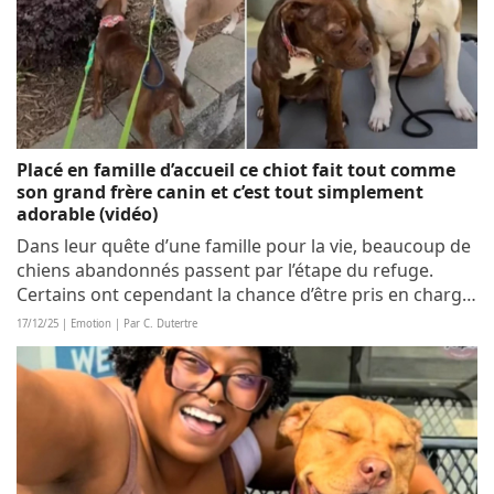
Placé en famille d’accueil ce chiot fait tout comme
son grand frère canin et c’est tout simplement
adorable (vidéo)
Dans leur quête d’une famille pour la vie, beaucoup de
chiens abandonnés passent par l’étape du refuge.
Certains ont cependant la chance d’être pris en charge
par une famille d’accueil. Et parfois, ils y trouvent
17/12/25 | Emotion | Par C. Dutertre
même un grand frère canin sur qui...