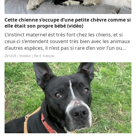
Cette chienne s’occupe d’une petite chèvre comme si
elle était son propre bébé (vidéo)
L’instinct maternel est très fort chez les chiens, et si
ceux-ci s’entendent souvent très bien avec les animaux
d’autres espèces, il n’est pas si rare d’en voir l’un ou
l’autre adopter un bébé qui n’est pas le leur. Cette
23/12/25 | Emotion | Par E. François
chienne Patou, elle,...