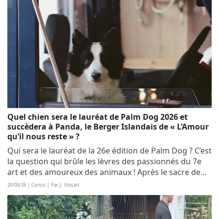
Quel chien sera le lauréat de Palm Dog 2026 et
succèdera à Panda, le Berger Islandais de « L’Amour
qu’il nous reste » ?
Qui sera le lauréat de la 26e édition de Palm Dog ? C’est
la question qui brûle les lèvres des passionnés du 7e
art et des amoureux des animaux ! Après le sacre de
Panda en 2025, le Berger Islandais du film « L’Amour
20/05/26 | Conso | Par J. Voisart
qu’il nous reste » (« The...