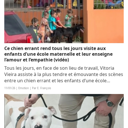
Ce chien errant rend tous les jours visite aux
enfants d’une école maternelle et leur enseigne
l’amour et l’empathie (vidéo)
Tous les jours, en face de son lieu de travail, Vitoria
Vieira assiste à la plus tendre et émouvante des scènes
entre un chien errant et les enfants d’une école
maternelle. Le toutou en demande d’amour leur rend
11/01/26 | Emotion | Par E. François
visite pour recevoir quelques...