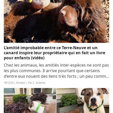
L’amitié improbable entre ce Terre-Neuve et un
canard inspire leur propriétaire qui en fait un livre
pour enfants (vidéo)
Chez les animaux, les amitiés inter-espèces ne sont pas
les plus communes. Il arrive pourtant que certains
d’entre eux nouent des liens très forts ; un peu comme
Biss le Terre-Neuve et Olee le canard. L’attachement de
18/12/25 | Emotion | Par C. Dutertre
ce dernier est tel, qu’il se...