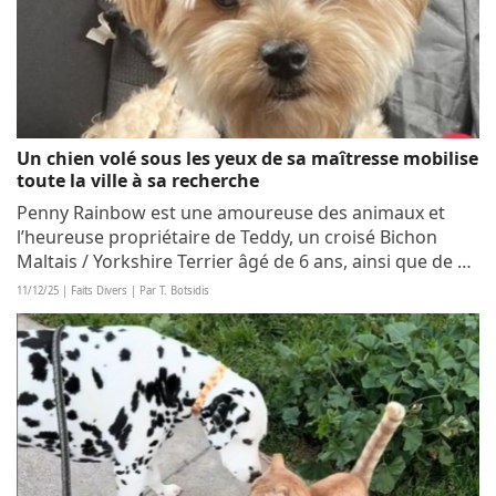
Un chien volé sous les yeux de sa maîtresse mobilise
toute la ville à sa recherche
Penny Rainbow est une amoureuse des animaux et
l’heureuse propriétaire de Teddy, un croisé Bichon
Maltais / Yorkshire Terrier âgé de 6 ans, ainsi que de 2
autres chiens. De temps en temps, Penny aime se
11/12/25 | Faits Divers | Par T. Botsidis
détendre dans un café. Lorsqu’elle fait ça,...