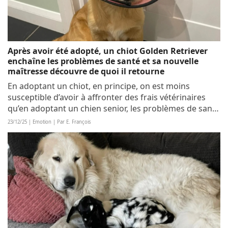
Après avoir été adopté, un chiot Golden Retriever
enchaîne les problèmes de santé et sa nouvelle
maîtresse découvre de quoi il retourne
En adoptant un chiot, en principe, on est moins
susceptible d’avoir à affronter des frais vétérinaires
qu’en adoptant un chien senior, les problèmes de santé
étant moins fréquents. Mais dans le cas de Moose, sa
23/12/25 | Emotion | Par E. François
maîtresse a très vite été...