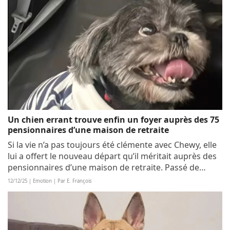
Un chien errant trouve enfin un foyer auprès des 75
pensionnaires d’une maison de retraite
Si la vie n’a pas toujours été clémente avec Chewy, elle
lui a offert le nouveau départ qu’il méritait auprès des
pensionnaires d’une maison de retraite. Passé de
l’errance à une existence confortable et heureuse, le
12/12/25 | Emotion | Par E. François
petit toutou offre désormais...