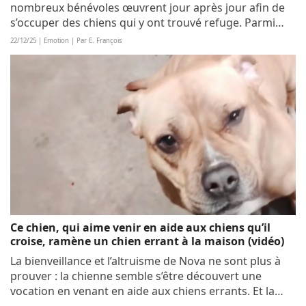
nombreux bénévoles œuvrent jour après jour afin de
s’occuper des chiens qui y ont trouvé refuge. Parmi
eux se trouvent les membres d’une équipe entière de
22/12/25 | Emotion | Par E. François
volley-ball féminine. Si cette aide était...
Ce chien, qui aime venir en aide aux chiens qu’il
croise, ramène un chien errant à la maison (vidéo)
La bienveillance et l’altruisme de Nova ne sont plus à
prouver : la chienne semble s’être découvert une
vocation en venant en aide aux chiens errants. Et la