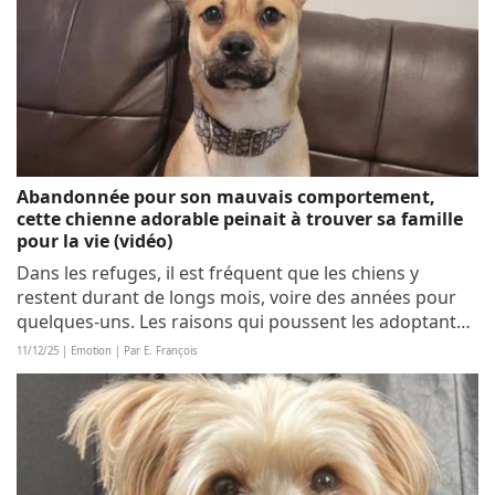
Abandonnée pour son mauvais comportement,
cette chienne adorable peinait à trouver sa famille
pour la vie (vidéo)
Dans les refuges, il est fréquent que les chiens y
restent durant de longs mois, voire des années pour
quelques-uns. Les raisons qui poussent les adoptants
à se désintéresser de certains d’entre eux sont variées,
11/12/25 | Emotion | Par E. François
mais parfois les motifs ayant...