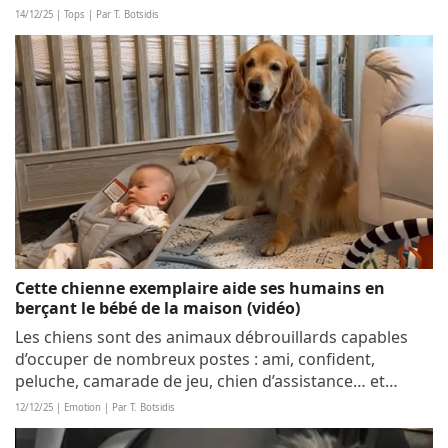
ne jamais s’ennuyer ! Voici 10 photos montrant la joie
14/12/25 | Tops | Par T. Botsidis
de vivre des chiens et...
Cette chienne exemplaire aide ses humains en
berçant le bébé de la maison (vidéo)
Les chiens sont des animaux débrouillards capables
d’occuper de nombreux postes : ami, confident,
peluche, camarade de jeu, chien d’assistance… et
gardien d’enfants ! Sur Instagram, une vidéo montrant
12/12/25 | Emotion | Par T. Botsidis
un Golden Retriever prenant soin d’un bébé a...