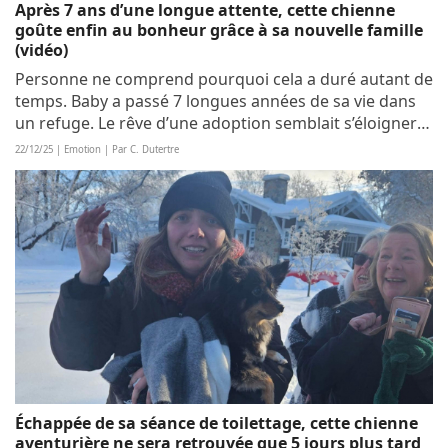
Après 7 ans d’une longue attente, cette chienne
goûte enfin au bonheur grâce à sa nouvelle famille
(vidéo)
Personne ne comprend pourquoi cela a duré autant de
temps. Baby a passé 7 longues années de sa vie dans
un refuge. Le rêve d’une adoption semblait s’éloigner
de jour en jour. Il aura cependant suffi d’un transfert
22/12/25 | Emotion | Par C. Dutertre
dans un nouveau refuge pour que...
Échappée de sa séance de toilettage, cette chienne
aventurière ne sera retrouvée que 5 jours plus tard