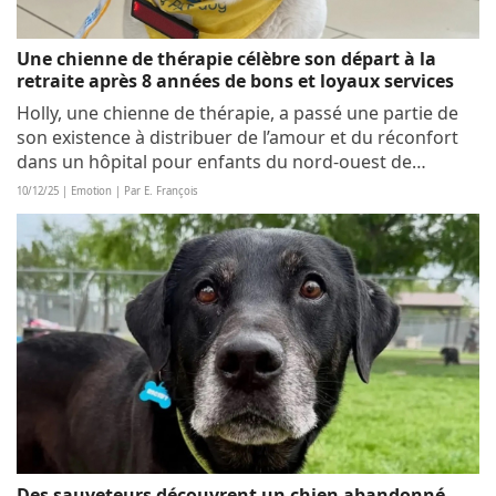
Une chienne de thérapie célèbre son départ à la
retraite après 8 années de bons et loyaux services
Holly, une chienne de thérapie, a passé une partie de
son existence à distribuer de l’amour et du réconfort
dans un hôpital pour enfants du nord-ouest de
l’Angleterre. Après 8 années d’activité, elle s’apprête à
10/12/25 | Emotion | Par E. François
prendre sa retraite, et une fête a...
Des sauveteurs découvrent un chien abandonné