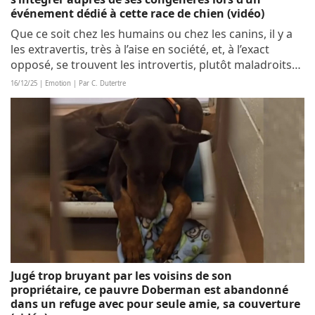
événement dédié à cette race de chien (vidéo)
Que ce soit chez les humains ou chez les canins, il y a
les extravertis, très à l’aise en société, et, à l’exact
opposé, se trouvent les introvertis, plutôt maladroits
socialement. DJ, le Husky, fait partie de cette seconde
16/12/25 | Emotion | Par C. Dutertre
catégorie. Aussi, pour...
Jugé trop bruyant par les voisins de son
propriétaire, ce pauvre Doberman est abandonné
dans un refuge avec pour seule amie, sa couverture