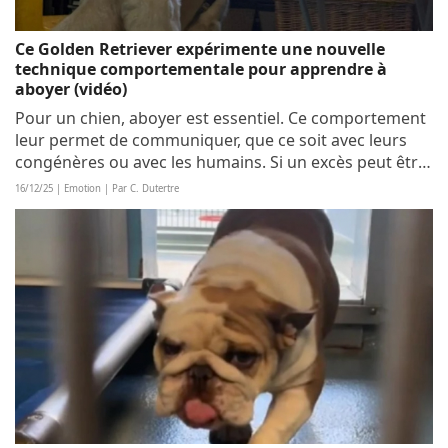
Ce Golden Retriever expérimente une nouvelle
technique comportementale pour apprendre à
aboyer (vidéo)
Pour un chien, aboyer est essentiel. Ce comportement
leur permet de communiquer, que ce soit avec leurs
congénères ou avec les humains. Si un excès peut être
exaspérant pour les maîtres, son absence est tout
16/12/25 | Emotion | Par C. Dutertre
aussi problématique, l’animal ne...