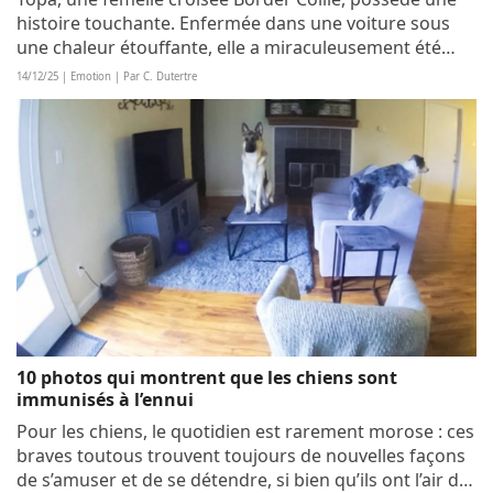
histoire touchante. Enfermée dans une voiture sous
une chaleur étouffante, elle a miraculeusement été
sauvée par des passants. Repérée, puis recrutée par
14/12/25 | Emotion | Par C. Dutertre
une association formant des chiens de...
10 photos qui montrent que les chiens sont
immunisés à l’ennui
Pour les chiens, le quotidien est rarement morose : ces
braves toutous trouvent toujours de nouvelles façons
de s’amuser et de se détendre, si bien qu’ils ont l’air de