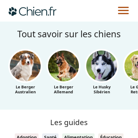
Tout savoir sur les chiens
Actualités
Races
Guides
Le Berger
Le Berger
Le Husky
Le 
Australien
Allemand
Sibérien
Ret
Les guides
Adoption
Santé
Alimentation
Éducation