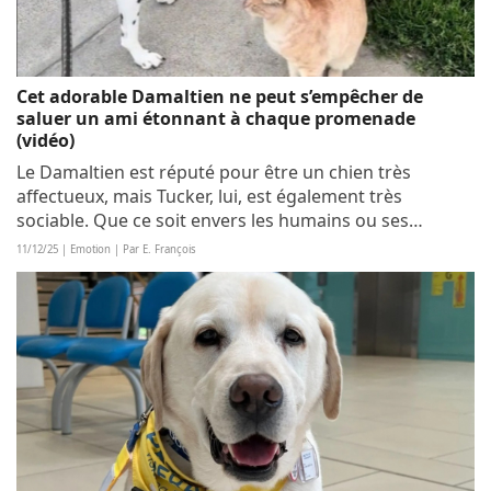
Cet adorable Damaltien ne peut s’empêcher de
saluer un ami étonnant à chaque promenade
(vidéo)
Le Damaltien est réputé pour être un chien très
affectueux, mais Tucker, lui, est également très
sociable. Que ce soit envers les humains ou ses
congénères, il va souvent à leur rencontre pour les
11/12/25 | Emotion | Par E. François
saluer. Dans une vidéo publiée par sa maîtresse...