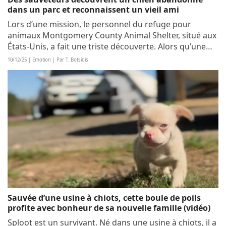
dans un parc et reconnaissent un vieil ami
Lors d’une mission, le personnel du refuge pour
animaux Montgomery County Animal Shelter, situé aux
États-Unis, a fait une triste découverte. Alors qu’une
équipe devait intervenir dans un parc afin d’identifier
10/12/25 | Emotion | Par T. Botsidis
un chien perdu, les agents ont...
Sauvée d’une usine à chiots, cette boule de poils
profite avec bonheur de sa nouvelle famille (vidéo)
Sploot est un survivant. Né dans une usine à chiots, il a