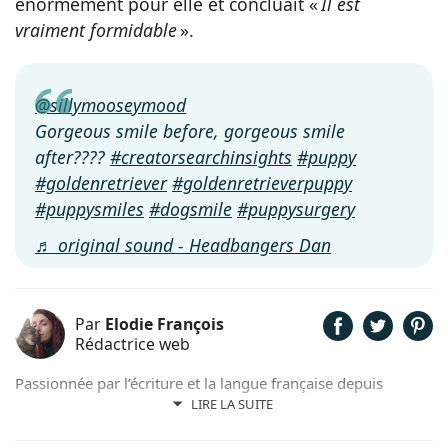
énormément pour elle et concluait «
Il est
vraiment formidable
».
@sillymooseymood
Gorgeous smile before, gorgeous smile
after????
#creatorsearchinsights
#puppy
#goldenretriever
#goldenretrieverpuppy
#puppysmiles
#dogsmile
#puppysurgery
♬ original sound - Headbangers Dan
Par
Elodie François
Rédactrice web
Passionnée par l’écriture et la langue française depuis
toujours, j’aime jouer avec les mots et les faire vivre.
LIRE LA SUITE
Toujours accompagnée de Samy, mon félin tigré, je suis
désormais rédactrice et correctrice freelance.