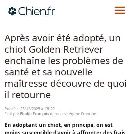
CHIEN.FR
ACTUALITÉS
EMOTION
Actualités
Après avoir été adopté, un
chiot Golden Retriever
Races
enchaîne les problèmes de
Guides
santé et sa nouvelle
maîtresse découvre de quoi
il retourne
Publié le 23/12/2025 à 13h22
Ecrit par
Elodie François
dans la catégorie Emotion
En adoptant un chiot, en principe, on est
moins susceptible d’avoir à affronter des frais