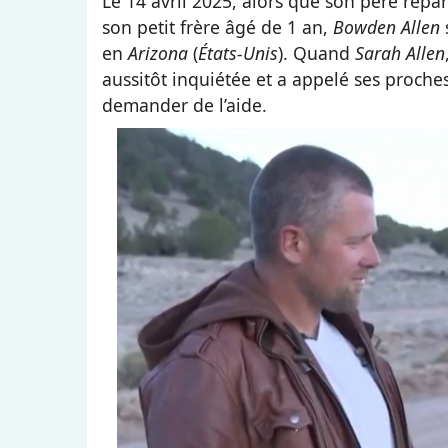
Le 14 avril 2025, alors que son père répar
son petit frère âgé de 1 an,
Bowden Allen
en
Arizona
(
États-Unis
). Quand
Sarah Allen
aussitôt inquiétée et a appelé ses proche
demander de l’aide.