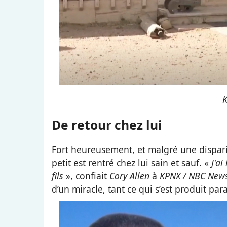
K
De retour chez lui
Fort heureusement, et malgré une dispari
petit est rentré chez lui sain et sauf. «
J'a
fils
», confiait
Cory Allen
à
KPNX / NBC New
d’un miracle, tant ce qui s’est produit par