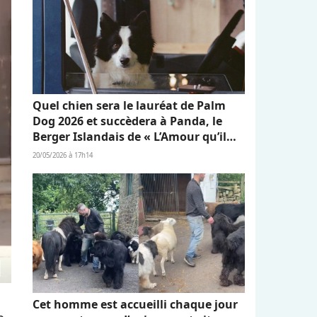
Quel chien sera le lauréat de Palm
Dog 2026 et succèdera à Panda, le
Berger Islandais de « L’Amour qu’il
nous reste » ?
20/05/2026 à 17h14
Cet homme est accueilli chaque jour