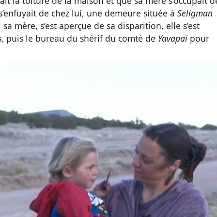
ait la toiture de la maison et que sa mère s’occupait d
s’enfuyait de chez lui, une demeure située à
Seligman
, sa mère, s’est aperçue de sa disparition, elle s’est
s, puis le bureau du shérif du comté de
Yavapai
pour