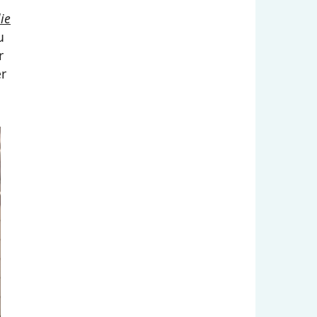
ie
u
r
er