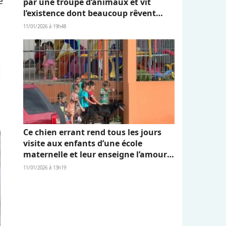
e
par une troupe d’animaux et vit
l’existence dont beaucoup rêvent
(vidéo)
11/01/2026 à 19h48
Ce chien errant rend tous les jours
visite aux enfants d’une école
maternelle et leur enseigne l’amour
et l’empathie (vidéo)
11/01/2026 à 13h19