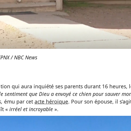
PNX / NBC News
tion qui aura inquiété ses parents durant 16 heures, l
i le sentiment que Dieu a envoyé ce chien pour sauver mo
s,
ému par cet
acte héroïque
. Pour son épouse, il s’agi
aît «
irréel et incroyable
».