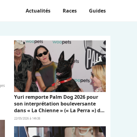
Actualités
Races
Guides
ges
Yuri remporte Palm Dog 2026 pour
son interprétation bouleversante
dans « La Chienne » (« La Perra ») de
Dominga Sotomayor
22/05/2026 à 14h38