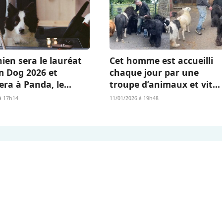
ien sera le lauréat
Cet homme est accueilli
m Dog 2026 et
chaque jour par une
era à Panda, le
troupe d’animaux et vit
Islandais de «
l’existence dont beaucou
à 17h14
11/01/2026 à 19h48
 qu’il nous reste » ?
rêvent (vidéo)