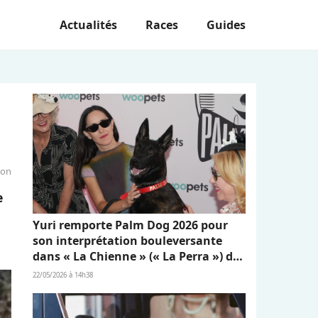
Actualités
Races
Guides
ion
e
Yuri remporte Palm Dog 2026 pour
son interprétation bouleversante
dans « La Chienne » (« La Perra ») de
Dominga Sotomayor
22/05/2026 à 14h38