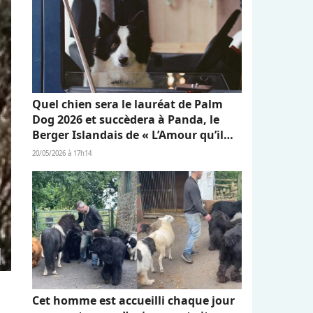
Quel chien sera le lauréat de Palm
Dog 2026 et succèdera à Panda, le
Berger Islandais de « L’Amour qu’il
nous reste » ?
20/05/2026 à 17h14
Cet homme est accueilli chaque jour