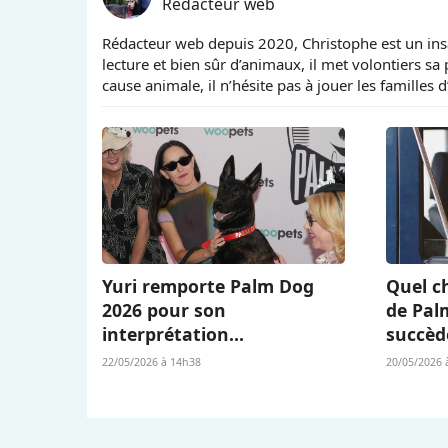
Rédacteur web
Rédacteur web depuis 2020, Christophe est un insa
lecture et bien sûr d’animaux, il met volontiers sa
cause animale, il n’hésite pas à jouer les familles 
Yuri remporte Palm Dog
Quel ch
2026 pour son
de Pal
interprétation
succèd
bouleversante dans « La
Berger 
22/05/2026 à 14h38
20/05/2026 
Chienne » (« La Perra ») de
L’Amour
Dominga Sotomayor