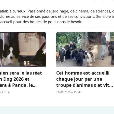
tiable curieux. Passionné de jardinage, de cinéma, de sciences, 
 plume au service de ses passions et de ses convictions. Sensible à
d’accueil pour des boules de poils dans le besoin.
ien sera le lauréat
Cet homme est accueilli
m Dog 2026 et
chaque jour par une
era à Panda, le
troupe d’animaux et vit
Islandais de «
l’existence dont beaucou
à 17h14
11/01/2026 à 19h48
 qu’il nous reste » ?
rêvent (vidéo)