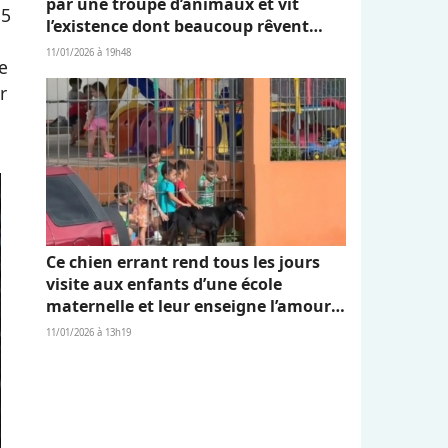
par une troupe d’animaux et vit
 5
l’existence dont beaucoup rêvent
(vidéo)
11/01/2026 à 19h48
e
r
Ce chien errant rend tous les jours
visite aux enfants d’une école
maternelle et leur enseigne l’amour
et l’empathie (vidéo)
11/01/2026 à 13h19