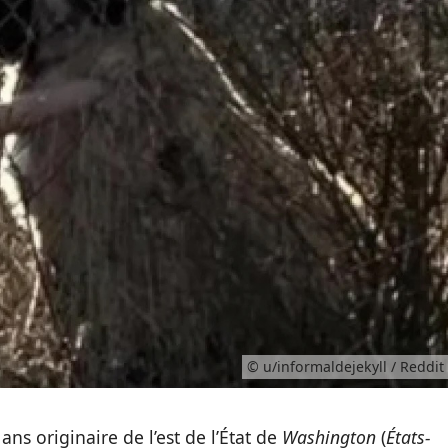
© u/informaldejekyll / Reddit
s originaire de l’est de l’État de
Washington
(
États-