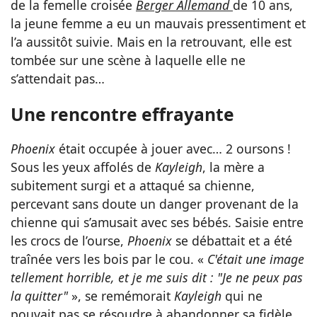
de la femelle croisée
Berger
Allemand
de 10 ans,
la jeune femme a eu un mauvais pressentiment et
l’a aussitôt suivie. Mais en la retrouvant, elle est
tombée sur une scène à laquelle elle ne
s’attendait pas…
Une rencontre effrayante
Phoenix
était occupée à jouer avec… 2 oursons !
Sous les yeux affolés de
Kayleigh
, la mère a
subitement surgi et a attaqué sa chienne,
percevant sans doute un danger provenant de la
chienne qui s’amusait avec ses bébés. Saisie entre
les crocs de l’ourse,
Phoenix
se débattait et a été
traînée vers les bois par le cou. «
C'était une image
tellement horrible, et je me suis dit : "Je ne peux pas
la quitter"
», se remémorait
Kayleigh
qui ne
pouvait pas se résoudre à abandonner sa fidèle