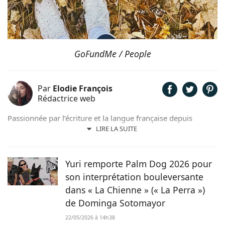
GoFundMe / People
Par
Elodie François
Rédactrice web
Passionnée par l’écriture et la langue française depuis
toujours, j’aime jouer avec les mots et les faire vivre.
LIRE LA SUITE
Toujours accompagnée de Samy, mon félin tigré, je suis
désormais rédactrice et correctrice freelance.
Yuri remporte Palm Dog 2026 pour
son interprétation bouleversante
dans « La Chienne » (« La Perra »)
de Dominga Sotomayor
22/05/2026 à 14h38