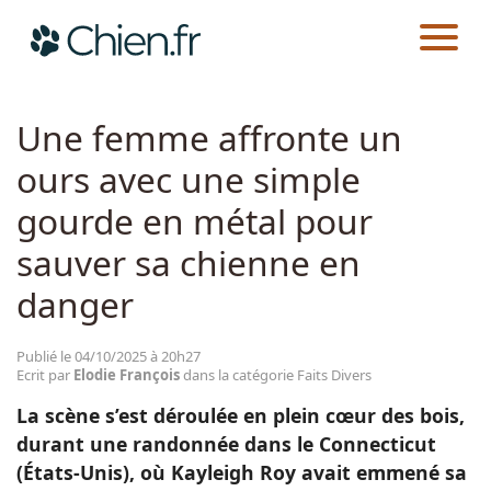
CHIEN.FR
ACTUALITÉS
FAITS DIVERS
Actualités
Une femme affronte un
ours avec une simple
Races
gourde en métal pour
Guides
sauver sa chienne en
danger
Publié le 04/10/2025 à 20h27
Ecrit par
Elodie François
dans la catégorie Faits Divers
La scène s’est déroulée en plein cœur des bois,
durant une randonnée dans le Connecticut
(États-Unis), où Kayleigh Roy avait emmené sa