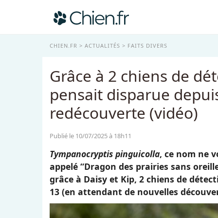
CHIEN.FR
ACTUALITÉS
FAITS DIVERS
Grâce à 2 chiens de dét
pensait disparue depui
redécouverte (vidéo)
Publié le 10/07/2025 à 18h11
Tympanocryptis pinguicolla
, ce nom ne v
appelé “Dragon des prairies sans oreill
grâce à Daisy et Kip, 2 chiens de détec
13 (en attendant de nouvelles découver