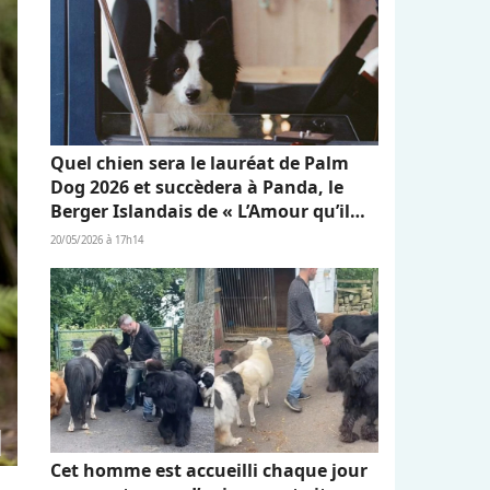
Quel chien sera le lauréat de Palm
Dog 2026 et succèdera à Panda, le
Berger Islandais de « L’Amour qu’il
nous reste » ?
20/05/2026 à 17h14
Cet homme est accueilli chaque jour