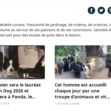
tiable curieux. Passionné de jardinage, de cinéma, de sciences, 
 plume au service de ses passions et de ses convictions. Sensible à
d’accueil pour des boules de poils dans le besoin.
ien sera le lauréat
Cet homme est accueilli
m Dog 2026 et
chaque jour par une
era à Panda, le
troupe d’animaux et vit
Islandais de «
l’existence dont beaucou
à 17h14
11/01/2026 à 19h48
 qu’il nous reste » ?
rêvent (vidéo)