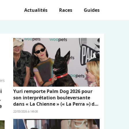
Actualités
Races
Guides
ers
i
Yuri remporte Palm Dog 2026 pour
son interprétation bouleversante
,
dans « La Chienne » (« La Perra ») de
e
Dominga Sotomayor
22/05/2026 à 14h38