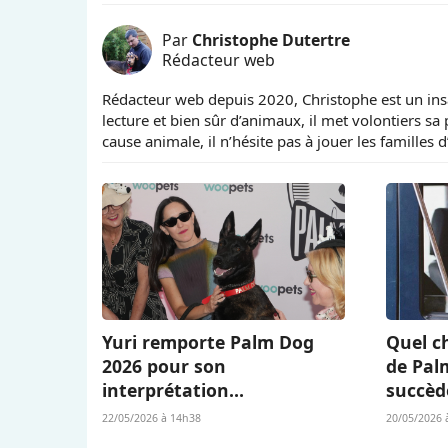
Par
Christophe Dutertre
Rédacteur web
Rédacteur web depuis 2020, Christophe est un insa
lecture et bien sûr d’animaux, il met volontiers sa
cause animale, il n’hésite pas à jouer les familles 
Yuri remporte Palm Dog
Quel ch
2026 pour son
de Pal
interprétation
succèd
bouleversante dans « La
Berger 
22/05/2026 à 14h38
20/05/2026 
Chienne » (« La Perra ») de
L’Amour