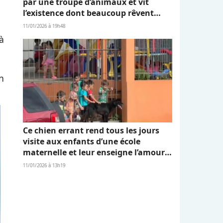
par une troupe d’animaux et vit
l’existence dont beaucoup rêvent
(vidéo)
11/01/2026 à 19h48
à
n
Ce chien errant rend tous les jours
visite aux enfants d’une école
maternelle et leur enseigne l’amour
et l’empathie (vidéo)
11/01/2026 à 13h19