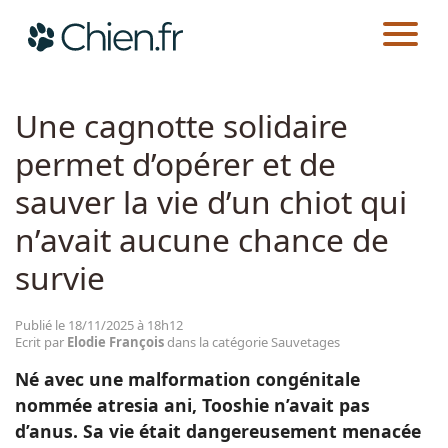
CHIEN.FR
ACTUALITÉS
SAUVETAGES
Actualités
Une cagnotte solidaire
permet d’opérer et de
Races
sauver la vie d’un chiot qui
Guides
n’avait aucune chance de
survie
Publié le 18/11/2025 à 18h12
Ecrit par
Elodie François
dans la catégorie Sauvetages
Né avec une malformation congénitale
nommée atresia ani, Tooshie n’avait pas
d’anus. Sa vie était dangereusement menacée