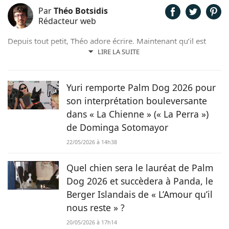
Par
Théo Botsidis
Rédacteur web
Depuis tout petit, Théo adore écrire. Maintenant qu’il est
rédacteur web, il partage avec plaisir ce qu’il découvre sur le
LIRE LA SUITE
monde des animaux, que ce soit des nouveautés, des guides
pratiques, ou tout simplement des histoires touchantes.
Yuri remporte Palm Dog 2026 pour
son interprétation bouleversante
dans « La Chienne » (« La Perra »)
de Dominga Sotomayor
22/05/2026 à 14h38
Quel chien sera le lauréat de Palm
Dog 2026 et succèdera à Panda, le
Berger Islandais de « L’Amour qu’il
nous reste » ?
20/05/2026 à 17h14