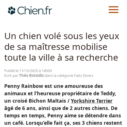
CHIEN.FR
ACTUALITÉS
FAITS DIVERS
Actualités
Un chien volé sous les yeux
de sa maîtresse mobilise
Races
toute la ville à sa recherche
Guides
Publié le 11/12/2025 à 14h03
Ecrit par
Théo Botsidis
dans la catégorie Faits Divers
Penny Rainbow est une amoureuse des
animaux et l’heureuse propriétaire de Teddy,
un croisé Bichon Maltais /
Yorkshire Terrier
âgé de 6 ans, ainsi que de 2 autres chiens. De
temps en temps, Penny aime se détendre dans
un café. Lorsqu’elle fait ça, ses 3 chiens restent