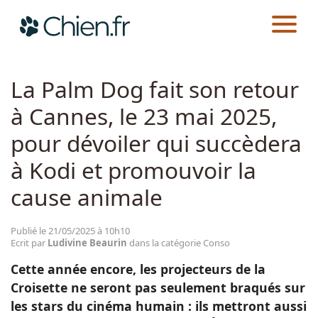
CHIEN.FR
ACTUALITÉS
CONSO
Actualités
La Palm Dog fait son retour
à Cannes, le 23 mai 2025,
Races
pour dévoiler qui succèdera
Guides
à Kodi et promouvoir la
cause animale
Publié le 21/05/2025 à 10h10
Ecrit par
Ludivine Beaurin
dans la catégorie Conso
Cette année encore, les projecteurs de la
Croisette ne seront pas seulement braqués sur
les stars du cinéma humain : ils mettront aussi