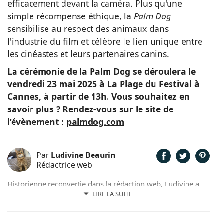
efficacement devant la caméra. Plus qu'une
simple récompense éthique, la
Palm Dog
sensibilise au respect des animaux dans
l'industrie du film et célèbre le lien unique entre
les cinéastes et leurs partenaires canins.
La cérémonie de la Palm Dog se déroulera le
vendredi 23 mai 2025 à La Plage du Festival à
Cannes, à partir de 13h. Vous souhaitez en
savoir plus ? Rendez-vous sur le site de
l’évènement :
palmdog.com
Par
Ludivine Beaurin
Rédactrice web
Historienne reconvertie dans la rédaction web, Ludivine a
toujours adoré l’écriture et les animaux. Maîtresse de 6
LIRE LA SUITE
adorables chats, elle trouve beaucoup d’inspiration dans les
facéties de ses boules de poils.