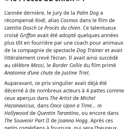
L’année dernière, le jury de la
Palm Dog
a
récompensé
Kodi
, alias
Cosmos
dans le film de
Laetitia Dosch
Le Procès du chien
. Ce talentueux
croisé
Griffon
avait été adopté quelques années
plus tôt en fourrière par une coach pour animaux
de la compagnie de spectacle
Dog Trainer
et avait
littéralement crevé l’écran. Il avait ainsi succédé
au célèbre
Messi
, le
Border Collie
du film primé
Anatomie d’une chute
de
Justine Triet
.
Auparavant, ce prix singulier avait déjà été
décerné à de nombreux acteurs à 4 pattes comme
ceux aperçus dans
The Artist
de
Michel
Hazanavicius
, dans
Once Upon a Time… in
Hollywood
de
Quentin Tarantino
, ou encore dans
The Souvenir Part II
de
Joanna Hogg
. Après ces
petits comédiens à fourrure, qui sera l’heureux