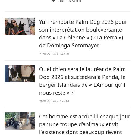
toujours, j’aime jouer avec les mots et les faire vivre.
LIRE LA SUITE
Toujours accompagnée de Samy, mon félin tigré, je suis
désormais rédactrice et correctrice freelance.
Yuri remporte Palm Dog 2026 pour
son interprétation bouleversante
dans « La Chienne » (« La Perra »)
de Dominga Sotomayor
22/05/2026 à 14h38
Quel chien sera le lauréat de Palm
Dog 2026 et succèdera à Panda, le
Berger Islandais de « L’Amour qu’il
nous reste » ?
20/05/2026 à 17h14
Cet homme est accueilli chaque jour
par une troupe d’animaux et vit
l’existence dont beaucoup rêvent