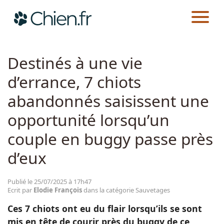
CHIEN.FR
ACTUALITÉS
SAUVETAGES
Actualités
Destinés à une vie
d’errance, 7 chiots
Races
abandonnés saisissent une
Guides
opportunité lorsqu’un
couple en buggy passe près
d’eux
Publié le 25/07/2025 à 17h47
Ecrit par
Elodie François
dans la catégorie Sauvetages
Ces 7 chiots ont eu du flair lorsqu’ils se sont
mis en tête de courir près du buggy de ce