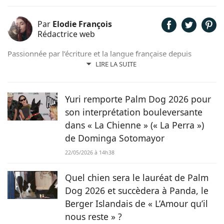
Par
Elodie François
Rédactrice web
Passionnée par l’écriture et la langue française depuis
toujours, j’aime jouer avec les mots et les faire vivre.
LIRE LA SUITE
Toujours accompagnée de Samy, mon félin tigré, je suis
désormais rédactrice et correctrice freelance.
Yuri remporte Palm Dog 2026 pour
son interprétation bouleversante
dans « La Chienne » (« La Perra »)
de Dominga Sotomayor
22/05/2026 à 14h38
Quel chien sera le lauréat de Palm
Dog 2026 et succèdera à Panda, le
Berger Islandais de « L’Amour qu’il
nous reste » ?