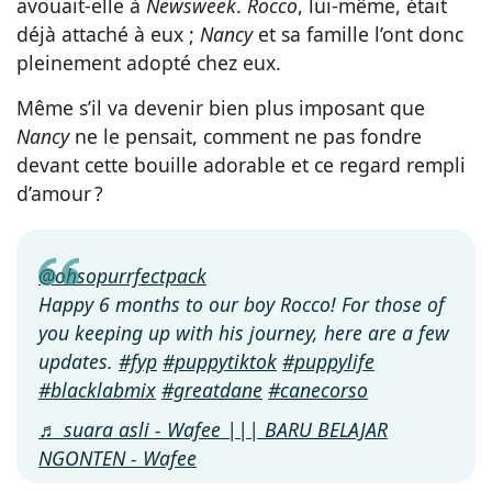
avouait-elle à
Newsweek
.
Rocco
, lui-même, était
déjà attaché à eux ;
Nancy
et sa famille l’ont donc
pleinement adopté chez eux.
Même s’il va devenir bien plus imposant que
Nancy
ne le pensait, comment ne pas fondre
devant cette bouille adorable et ce regard rempli
d’amour ?
@ohsopurrfectpack
Happy 6 months to our boy Rocco! For those of
you keeping up with his journey, here are a few
updates.
#fyp
#puppytiktok
#puppylife
#blacklabmix
#greatdane
#canecorso
♬ suara asli - Wafee ||| BARU BELAJAR
NGONTEN - Wafee