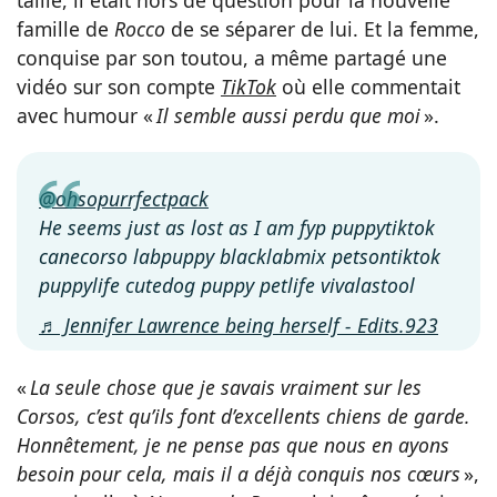
famille de
Rocco
de se séparer de lui. Et la femme,
conquise par son toutou, a même partagé une
vidéo sur son compte
TikTok
où elle commentait
avec humour «
Il semble aussi perdu que moi
».
@ohsopurrfectpack
He seems just as lost as I am fyp puppytiktok
canecorso labpuppy blacklabmix petsontiktok
puppylife cutedog puppy petlife vivalastool
♬ Jennifer Lawrence being herself - Edits.923
«
La seule chose que je savais vraiment sur les
Corsos, c’est qu’ils font d’excellents chiens de garde.
Honnêtement, je ne pense pas que nous en ayons
besoin pour cela, mais il a déjà conquis nos cœurs
»,