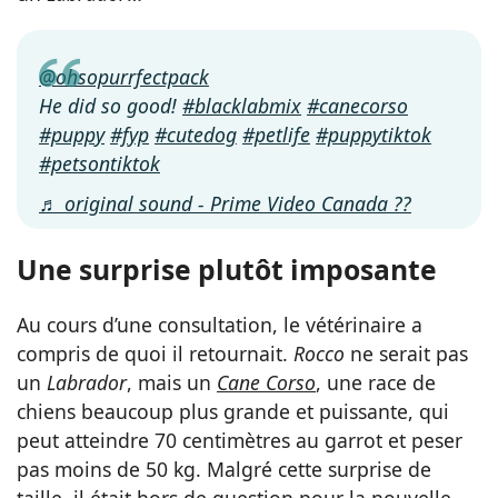
@ohsopurrfectpack
He did so good!
#blacklabmix
#canecorso
#puppy
#fyp
#cutedog
#petlife
#puppytiktok
#petsontiktok
♬ original sound - Prime Video Canada ??
Une surprise plutôt imposante
Au cours d’une consultation, le vétérinaire a
compris de quoi il retournait.
Rocco
ne serait pas
un
Labrador
, mais un
Cane Corso
, une race de
chiens beaucoup plus grande et puissante, qui
peut atteindre 70 centimètres au garrot et peser
pas moins de 50 kg. Malgré cette surprise de
taille, il était hors de question pour la nouvelle