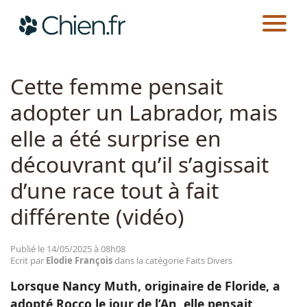
CHIEN.FR
ACTUALITÉS
FAITS DIVERS
Actualités
Cette femme pensait
adopter un Labrador, mais
Races
elle a été surprise en
Guides
découvrant qu’il s’agissait
d’une race tout à fait
différente (vidéo)
Publié le 14/05/2025 à 08h08
Ecrit par
Elodie François
dans la catégorie Faits Divers
Lorsque Nancy Muth, originaire de Floride, a
adopté Rocco le jour de l’An, elle pensait