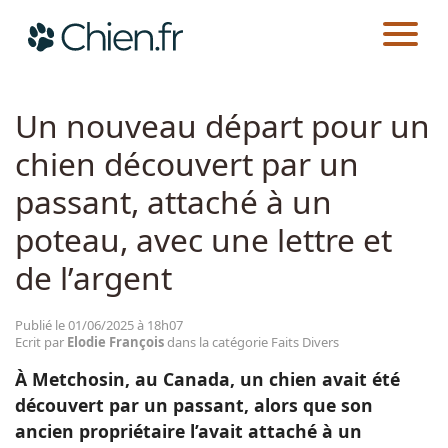
CHIEN.FR
ACTUALITÉS
FAITS DIVERS
Actualités
Un nouveau départ pour un
chien découvert par un
Races
passant, attaché à un
Guides
poteau, avec une lettre et
de l’argent
Publié le 01/06/2025 à 18h07
Ecrit par
Elodie François
dans la catégorie Faits Divers
À Metchosin, au Canada, un chien avait été
découvert par un passant, alors que son
ancien propriétaire l’avait attaché à un