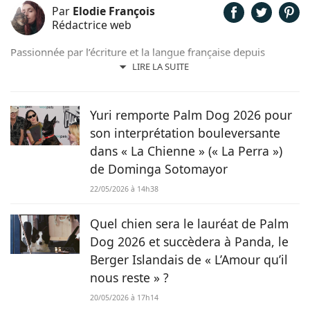
Par
Elodie François
Rédactrice web
Passionnée par l’écriture et la langue française depuis
toujours, j’aime jouer avec les mots et les faire vivre.
LIRE LA SUITE
Toujours accompagnée de Samy, mon félin tigré, je suis
désormais rédactrice et correctrice freelance.
Yuri remporte Palm Dog 2026 pour
son interprétation bouleversante
dans « La Chienne » (« La Perra »)
de Dominga Sotomayor
22/05/2026 à 14h38
Quel chien sera le lauréat de Palm
Dog 2026 et succèdera à Panda, le
Berger Islandais de « L’Amour qu’il
nous reste » ?
20/05/2026 à 17h14