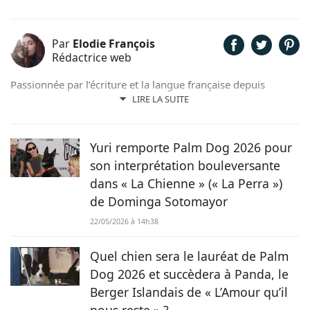
Par
Elodie François
Rédactrice web
Passionnée par l’écriture et la langue française depuis
toujours, j’aime jouer avec les mots et les faire vivre.
LIRE LA SUITE
Toujours accompagnée de Samy, mon félin tigré, je suis
désormais rédactrice et correctrice freelance.
Yuri remporte Palm Dog 2026 pour
son interprétation bouleversante
dans « La Chienne » (« La Perra »)
de Dominga Sotomayor
22/05/2026 à 14h38
Quel chien sera le lauréat de Palm
Dog 2026 et succèdera à Panda, le
Berger Islandais de « L’Amour qu’il
nous reste » ?