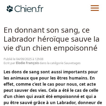
CHIEN.FR
ACTUALITÉS
SAUVETAGES
Actualités
En donnant son sang, ce
Labrador héroïque sauve la
Races
vie d’un chien empoisonné
Guides
Publié le 04/09/2025 à 12h08
Ecrit par
Elodie François
dans la catégorie Sauvetages
Les dons de sang sont aussi importants pour
les animaux que pour les êtres humains. En
effet, comme c’est le cas pour nous, cet acte
peut sauver des vies. Cela a été le cas de celle
d’un chien qui avait été empoisonné et qui a
pu être sauvé grâce à un Labrador, donneur de