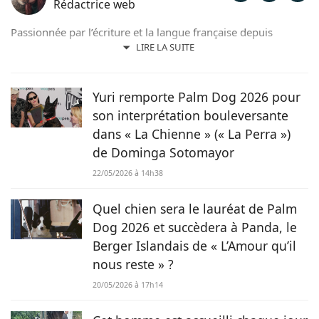
Rédactrice web
Passionnée par l’écriture et la langue française depuis
toujours, j’aime jouer avec les mots et les faire vivre.
LIRE LA SUITE
Toujours accompagnée de Samy, mon félin tigré, je suis
désormais rédactrice et correctrice freelance.
Yuri remporte Palm Dog 2026 pour
son interprétation bouleversante
dans « La Chienne » (« La Perra »)
de Dominga Sotomayor
22/05/2026 à 14h38
Quel chien sera le lauréat de Palm
Dog 2026 et succèdera à Panda, le
Berger Islandais de « L’Amour qu’il
nous reste » ?
20/05/2026 à 17h14