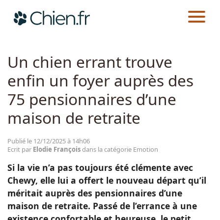
CHIEN.FR
ACTUALITÉS
EMOTION
Actualités
Un chien errant trouve
enfin un foyer auprès des
Races
75 pensionnaires d’une
Guides
maison de retraite
Publié le 12/12/2025 à 14h06
Ecrit par
Elodie François
dans la catégorie Emotion
Si la vie n’a pas toujours été clémente avec
Chewy, elle lui a offert le nouveau départ qu’il
méritait auprès des pensionnaires d’une
maison de retraite. Passé de l’errance à une
existence confortable et heureuse, le petit