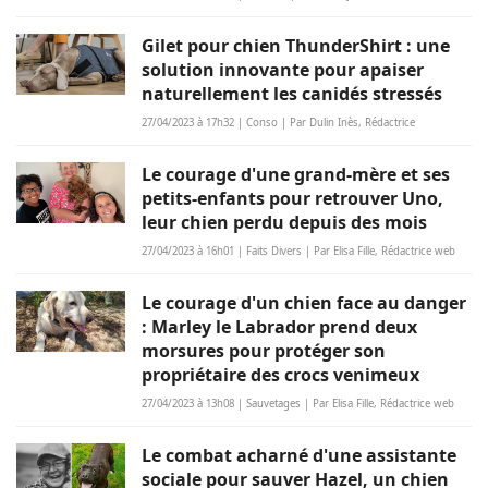
Gilet pour chien ThunderShirt : une
solution innovante pour apaiser
naturellement les canidés stressés
27/04/2023 à 17h32 | Conso | Par Dulin Inès, Rédactrice
Le courage d'une grand-mère et ses
petits-enfants pour retrouver Uno,
leur chien perdu depuis des mois
27/04/2023 à 16h01 | Faits Divers | Par Elisa Fille, Rédactrice web
Le courage d'un chien face au danger
: Marley le Labrador prend deux
morsures pour protéger son
propriétaire des crocs venimeux
27/04/2023 à 13h08 | Sauvetages | Par Elisa Fille, Rédactrice web
Le combat acharné d'une assistante
sociale pour sauver Hazel, un chien