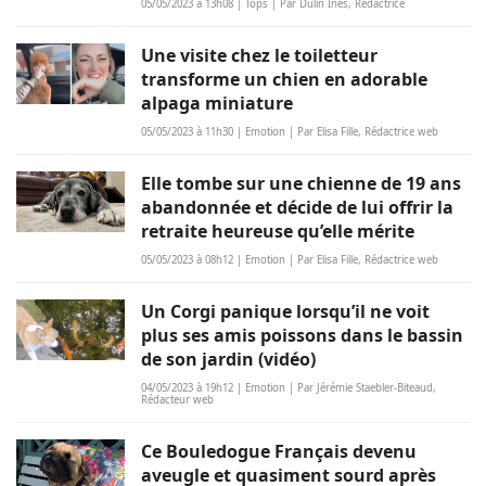
05/05/2023 à 13h08 | Tops | Par Dulin Inès, Rédactrice
Une visite chez le toiletteur
transforme un chien en adorable
alpaga miniature
05/05/2023 à 11h30 | Emotion | Par Elisa Fille, Rédactrice web
Elle tombe sur une chienne de 19 ans
abandonnée et décide de lui offrir la
retraite heureuse qu’elle mérite
05/05/2023 à 08h12 | Emotion | Par Elisa Fille, Rédactrice web
Un Corgi panique lorsqu’il ne voit
plus ses amis poissons dans le bassin
de son jardin (vidéo)
04/05/2023 à 19h12 | Emotion | Par Jérémie Staebler-Biteaud,
Rédacteur web
Ce Bouledogue Français devenu
aveugle et quasiment sourd après