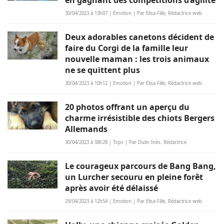
en gagnant des compétitions d’agilité
30/04/2023 à 13h07 | Emotion | Par Elisa Fille, Rédactrice web
Deux adorables canetons décident de
faire du Corgi de la famille leur
nouvelle maman : les trois animaux
ne se quittent plus
30/04/2023 à 10h12 | Emotion | Par Elisa Fille, Rédactrice web
20 photos offrant un aperçu du
charme irrésistible des chiots Bergers
Allemands
30/04/2023 à 08h28 | Tops | Par Dulin Inès, Rédactrice
Le courageux parcours de Bang Bang,
un Lurcher secouru en pleine forêt
après avoir été délaissé
29/04/2023 à 12h54 | Emotion | Par Elisa Fille, Rédactrice web