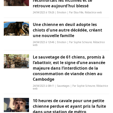
réconfortait les victimes et se
retrouve aujourd'hui blessé
24/04/2023 à 15h26 | Emotion | Par Elisa Fille, Rédactrice web
Une chienne en deuil adopte les
chiots d'une autre décédée, créant
une nouvelle famille
24/04/2023 à 12h46 | Emotion | Par Sophie Scheurer, Rédactrice
web
Le sauvetage de 61 chiens, promis à
l’abattoir, est le signe d’une avancée
majeure dans l’interdiction de la
consommation de viande chien au
Cambodge
24/04/2023 à 08h11 | Sauvetages | Par Sophie Scheurer, Rédactrice
web
10 heures de cavale pour une petite
chienne perdue et ayant pris la fuite
dans une station de métro