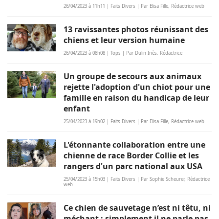
26/04/2023 à 11h11 | Faits Divers | Par Elisa Fille, Rédactrice web
13 ravissantes photos réunissant des
chiens et leur version humaine
26/04/2023 à 08h08 | Tops | Par Dulin Inès, Rédactrice
Un groupe de secours aux animaux
rejette l'adoption d'un chiot pour une
famille en raison du handicap de leur
enfant
25/04/2023 à 19h02 | Faits Divers | Par Elisa Fille, Rédactrice web
L'étonnante collaboration entre une
chienne de race Border Collie et les
rangers d'un parc national aux USA
25/04/2023 à 15h03 | Faits Divers | Par Sophie Scheurer, Rédactrice
web
Ce chien de sauvetage n’est ni têtu, ni
méchant ; simplement il ne parle pas