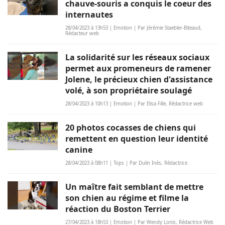
chauve-souris a conquis le coeur des
internautes
28/04/2023 à 13h53 | Emotion | Par Jérémie Staebler-Biteaud,
Rédacteur web
La solidarité sur les réseaux sociaux
permet aux promeneurs de ramener
Jolene, le précieux chien d'assistance
volé, à son propriétaire soulagé
28/04/2023 à 10h13 | Emotion | Par Elisa Fille, Rédactrice web
20 photos cocasses de chiens qui
remettent en question leur identité
canine
28/04/2023 à 08h11 | Tops | Par Dulin Inès, Rédactrice
Un maître fait semblant de mettre
son chien au régime et filme la
réaction du Boston Terrier
27/04/2023 à 18h53 | Emotion | Par Wendy Lonis, Rédactrice Web