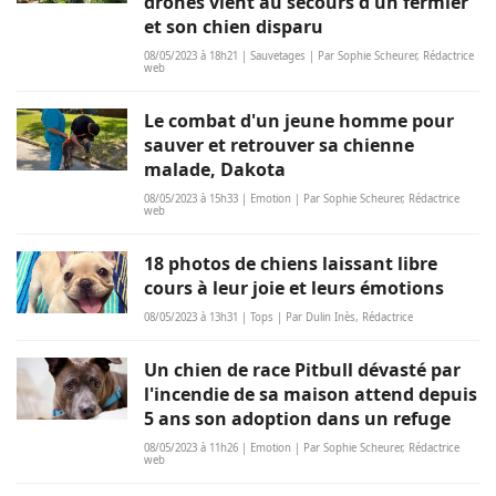
drones vient au secours d'un fermier
et son chien disparu
08/05/2023 à 18h21 | Sauvetages | Par Sophie Scheurer, Rédactrice
web
Le combat d'un jeune homme pour
sauver et retrouver sa chienne
malade, Dakota
08/05/2023 à 15h33 | Emotion | Par Sophie Scheurer, Rédactrice
web
18 photos de chiens laissant libre
cours à leur joie et leurs émotions
08/05/2023 à 13h31 | Tops | Par Dulin Inès, Rédactrice
Un chien de race Pitbull dévasté par
l'incendie de sa maison attend depuis
5 ans son adoption dans un refuge
08/05/2023 à 11h26 | Emotion | Par Sophie Scheurer, Rédactrice
web