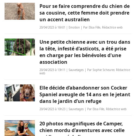
Pour se faire comprendre du chien de
sa cousine, cette femme doit prendre
un accent australien
20/04/2023 à 16h01 | Emotion | Par Elisa Fille, Rédactrice web
Une petite chienne avec un trou dans
la tête, infesté d'asticots, a été prise
en charge par les bénévoles d'une
association
20/04/2023 à 13h11 | Sauvetages | Par Sophie Scheurer, Rédactrice
web
Elle décide d’abandonner son Cocker
Spaniel aveugle de 14 ans en le jetant
dans le jardin d’un refuge
20/04/2023 à 10h23 | Sauvetages | Par Elisa Fille, Rédactrice web
20 photos magnifiques de Camper,
chien mordu d'aventures avec celle