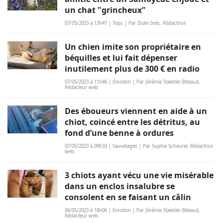
un chat "grincheux"
07/05/2023 à 13h47 | Tops | Par Dulin Inès, Rédactrice
Un chien imite son propriétaire en
béquilles et lui fait dépenser
inutilement plus de 300 € en radio
07/05/2023 à 11h46 | Emotion | Par Jérémie Staebler-Biteaud,
Rédacteur web
Des éboueurs viennent en aide à un
chiot, coincé entre les détritus, au
fond d’une benne à ordures
07/05/2023 à 09h33 | Sauvetages | Par Sophie Scheurer, Rédactrice
web
3 chiots ayant vécu une vie misérable
dans un enclos insalubre se
consolent en se faisant un câlin
06/05/2023 à 18h06 | Emotion | Par Jérémie Staebler-Biteaud,
Rédacteur web