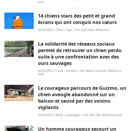
web
14 chiens stars des petit et grand
écrans qui ont conquis nos cœurs
02/05/2023 à 13h53 | Tops | Par Dulin Inès, Rédactrice
La solidarité des réseaux sociaux
permet de retrouver un chien perdu
suite à une confrontation avec des
ours sauvages
02/05/2023 à 11h26 | Emotion | Par Sophie Scheurer, Rédactrice
web
Le courageux parcours de Guizmo, un
chien aveugle abandonné sur un
balcon et sauvé par des voisins
vigilants
02/05/2023 à 08h08 | Sauvetages | Par Elisa Fille, Rédactrice web
Un homme courageux secourt un