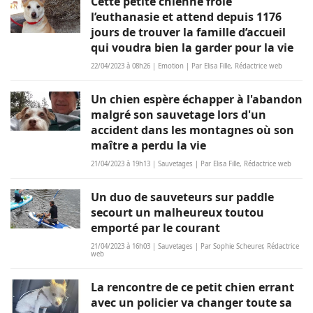
Cette petite chienne frôle
l’euthanasie et attend depuis 1176
jours de trouver la famille d’accueil
qui voudra bien la garder pour la vie
22/04/2023 à 08h26 | Emotion | Par Elisa Fille, Rédactrice web
Un chien espère échapper à l'abandon
malgré son sauvetage lors d'un
accident dans les montagnes où son
maître a perdu la vie
21/04/2023 à 19h13 | Sauvetages | Par Elisa Fille, Rédactrice web
Un duo de sauveteurs sur paddle
secourt un malheureux toutou
emporté par le courant
21/04/2023 à 16h03 | Sauvetages | Par Sophie Scheurer, Rédactrice
web
La rencontre de ce petit chien errant
avec un policier va changer toute sa