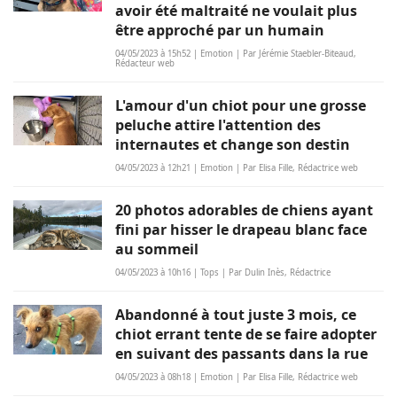
avoir été maltraité ne voulait plus
être approché par un humain
04/05/2023 à 15h52 | Emotion | Par Jérémie Staebler-Biteaud,
Rédacteur web
L'amour d'un chiot pour une grosse
peluche attire l'attention des
internautes et change son destin
04/05/2023 à 12h21 | Emotion | Par Elisa Fille, Rédactrice web
20 photos adorables de chiens ayant
fini par hisser le drapeau blanc face
au sommeil
04/05/2023 à 10h16 | Tops | Par Dulin Inès, Rédactrice
Abandonné à tout juste 3 mois, ce
chiot errant tente de se faire adopter
en suivant des passants dans la rue
04/05/2023 à 08h18 | Emotion | Par Elisa Fille, Rédactrice web