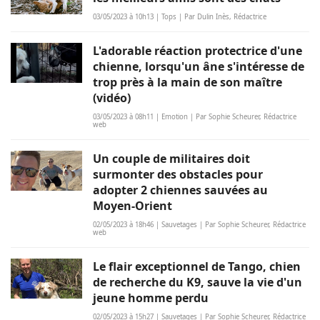
03/05/2023 à 10h13 | Tops | Par Dulin Inès, Rédactrice
L'adorable réaction protectrice d'une
chienne, lorsqu'un âne s'intéresse de
trop près à la main de son maître
(vidéo)
03/05/2023 à 08h11 | Emotion | Par Sophie Scheurer, Rédactrice
web
Un couple de militaires doit
surmonter des obstacles pour
adopter 2 chiennes sauvées au
Moyen-Orient
02/05/2023 à 18h46 | Sauvetages | Par Sophie Scheurer, Rédactrice
web
Le flair exceptionnel de Tango, chien
de recherche du K9, sauve la vie d'un
jeune homme perdu
02/05/2023 à 15h27 | Sauvetages | Par Sophie Scheurer, Rédactrice