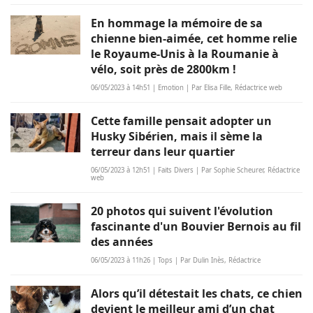
En hommage la mémoire de sa
chienne bien-aimée, cet homme relie
le Royaume-Unis à la Roumanie à
vélo, soit près de 2800km !
06/05/2023 à 14h51 | Emotion | Par Elisa Fille, Rédactrice web
Cette famille pensait adopter un
Husky Sibérien, mais il sème la
terreur dans leur quartier
06/05/2023 à 12h51 | Faits Divers | Par Sophie Scheurer, Rédactrice
web
20 photos qui suivent l'évolution
fascinante d'un Bouvier Bernois au fil
des années
06/05/2023 à 11h26 | Tops | Par Dulin Inès, Rédactrice
Alors qu’il détestait les chats, ce chien
devient le meilleur ami d’un chat