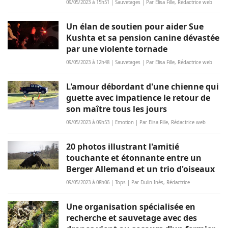
09/05/2023 à 15h51 | Sauvetages | Par Elisa Fille, Rédactrice web
Un élan de soutien pour aider Sue
Kushta et sa pension canine dévastée
par une violente tornade
09/05/2023 à 12h48 | Sauvetages | Par Elisa Fille, Rédactrice web
L'amour débordant d'une chienne qui
guette avec impatience le retour de
son maître tous les jours
09/05/2023 à 09h53 | Emotion | Par Elisa Fille, Rédactrice web
20 photos illustrant l'amitié
touchante et étonnante entre un
Berger Allemand et un trio d'oiseaux
09/05/2023 à 08h06 | Tops | Par Dulin Inès, Rédactrice
Une organisation spécialisée en
recherche et sauvetage avec des