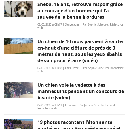
Sheba, 16 ans, retrouve l'espoir grâce
au courage d'un homme qui l'a
sauvée de la benne à ordures
08/05/2023 à 09h07 | Sauvetages | Par Sophie Scheurer, Rédactrice
web
Un chien de 10 mois parvient à sauter
en-haut d’une clôture de près de 3
mètres de haut, sous les yeux ébahis
de son propriétaire (vidéo)
07/05/2023 à 18h18 | Faits Divers | Par Sophie Scheurer, Rédactrice
web
Un chien vole la vedette à des
mannequins pendant un concours de
beauté (vidéo)
07/05/2023 à 15h11 | Emotion | Par Jérémie Staebler-Biteaud,
Rédacteur web
19 photos racontant l'étonnante
amitié entre un Samoyède enjoué et