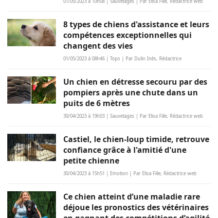
01/05/2023 à 10h08 | Sauvetages | Par Elisa Fille, Rédactrice web
8 types de chiens d'assistance et leurs
compétences exceptionnelles qui
changent des vies
01/05/2023 à 08h46 | Tops | Par Dulin Inès, Rédactrice
Un chien en détresse secouru par des
pompiers après une chute dans un
puits de 6 mètres
30/04/2023 à 19h03 | Sauvetages | Par Elisa Fille, Rédactrice web
Castiel, le chien-loup timide, retrouve
confiance grâce à l'amitié d'une
petite chienne
30/04/2023 à 15h51 | Emotion | Par Elisa Fille, Rédactrice web
Ce chien atteint d’une maladie rare
déjoue les pronostics des vétérinaires