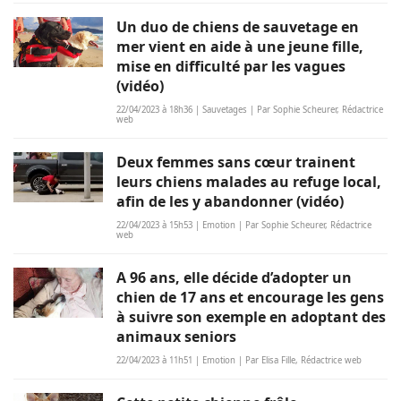
Un duo de chiens de sauvetage en
mer vient en aide à une jeune fille,
mise en difficulté par les vagues
(vidéo)
22/04/2023 à 18h36 | Sauvetages | Par Sophie Scheurer, Rédactrice
web
Deux femmes sans cœur trainent
leurs chiens malades au refuge local,
afin de les y abandonner (vidéo)
22/04/2023 à 15h53 | Emotion | Par Sophie Scheurer, Rédactrice
web
A 96 ans, elle décide d’adopter un
chien de 17 ans et encourage les gens
à suivre son exemple en adoptant des
animaux seniors
22/04/2023 à 11h51 | Emotion | Par Elisa Fille, Rédactrice web