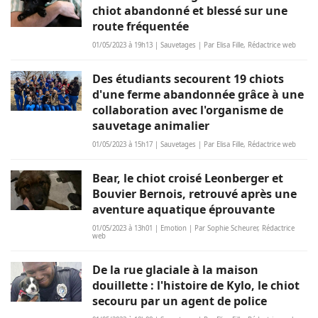
chiot abandonné et blessé sur une
route fréquentée
01/05/2023 à 19h13 | Sauvetages | Par Elisa Fille, Rédactrice web
Des étudiants secourent 19 chiots
d'une ferme abandonnée grâce à une
collaboration avec l'organisme de
sauvetage animalier
01/05/2023 à 15h17 | Sauvetages | Par Elisa Fille, Rédactrice web
Bear, le chiot croisé Leonberger et
Bouvier Bernois, retrouvé après une
aventure aquatique éprouvante
01/05/2023 à 13h01 | Emotion | Par Sophie Scheurer, Rédactrice
web
De la rue glaciale à la maison
douillette : l'histoire de Kylo, le chiot
secouru par un agent de police