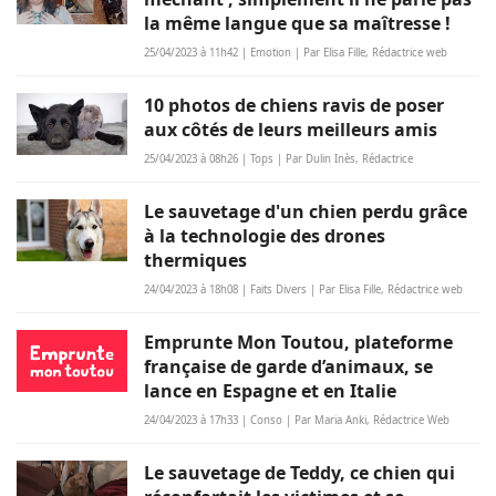
la même langue que sa maîtresse !
25/04/2023 à 11h42 | Emotion | Par Elisa Fille, Rédactrice web
10 photos de chiens ravis de poser
aux côtés de leurs meilleurs amis
25/04/2023 à 08h26 | Tops | Par Dulin Inès, Rédactrice
Le sauvetage d'un chien perdu grâce
à la technologie des drones
thermiques
24/04/2023 à 18h08 | Faits Divers | Par Elisa Fille, Rédactrice web
Emprunte Mon Toutou, plateforme
française de garde d’animaux, se
lance en Espagne et en Italie
24/04/2023 à 17h33 | Conso | Par Maria Anki, Rédactrice Web
Le sauvetage de Teddy, ce chien qui