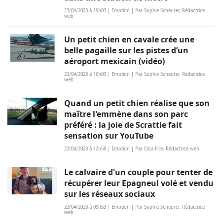
23/04/2023 à 19h03 | Emotion | Par Sophie Scheurer, Rédactrice
web
Un petit chien en cavale crée une
belle pagaille sur les pistes d’un
aéroport mexicain (vidéo)
23/04/2023 à 16h03 | Emotion | Par Sophie Scheurer, Rédactrice
web
Quand un petit chien réalise que son
maître l'emmène dans son parc
préféré : la joie de Scrattie fait
sensation sur YouTube
23/04/2023 à 12h58 | Emotion | Par Elisa Fille, Rédactrice web
Le calvaire d'un couple pour tenter de
récupérer leur Epagneul volé et vendu
sur les réseaux sociaux
23/04/2023 à 09h53 | Emotion | Par Sophie Scheurer, Rédactrice
web