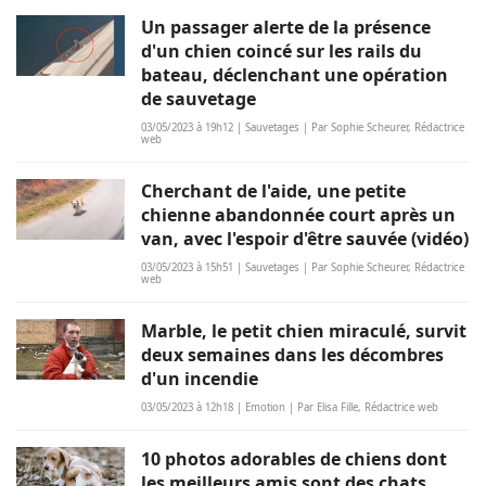
Un passager alerte de la présence
d'un chien coincé sur les rails du
bateau, déclenchant une opération
de sauvetage
03/05/2023 à 19h12 | Sauvetages | Par Sophie Scheurer, Rédactrice
web
Cherchant de l'aide, une petite
chienne abandonnée court après un
van, avec l'espoir d'être sauvée (vidéo)
03/05/2023 à 15h51 | Sauvetages | Par Sophie Scheurer, Rédactrice
web
Marble, le petit chien miraculé, survit
deux semaines dans les décombres
d'un incendie
03/05/2023 à 12h18 | Emotion | Par Elisa Fille, Rédactrice web
10 photos adorables de chiens dont
les meilleurs amis sont des chats