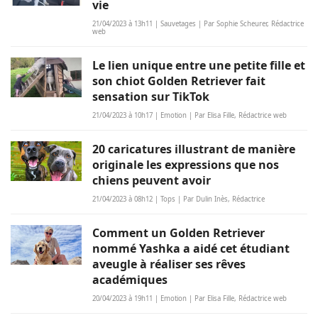
vie
21/04/2023 à 13h11 | Sauvetages | Par Sophie Scheurer, Rédactrice
web
Le lien unique entre une petite fille et
son chiot Golden Retriever fait
sensation sur TikTok
21/04/2023 à 10h17 | Emotion | Par Elisa Fille, Rédactrice web
20 caricatures illustrant de manière
originale les expressions que nos
chiens peuvent avoir
21/04/2023 à 08h12 | Tops | Par Dulin Inès, Rédactrice
Comment un Golden Retriever
nommé Yashka a aidé cet étudiant
aveugle à réaliser ses rêves
académiques
20/04/2023 à 19h11 | Emotion | Par Elisa Fille, Rédactrice web