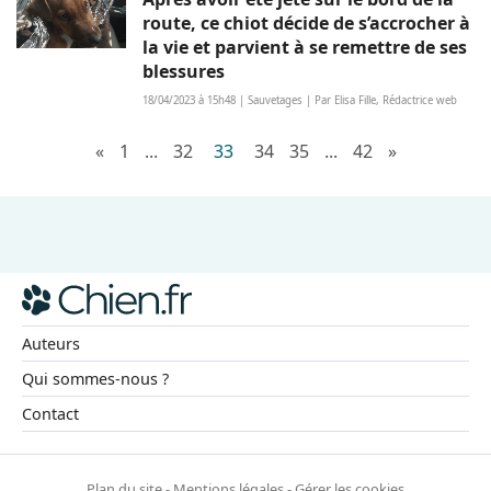
route, ce chiot décide de s’accrocher à
la vie et parvient à se remettre de ses
blessures
18/04/2023 à 15h48 | Sauvetages | Par Elisa Fille, Rédactrice web
«
1
...
32
33
34
35
...
42
»
Auteurs
Qui sommes-nous ?
Contact
Plan du site
-
Mentions légales
-
Gérer les cookies