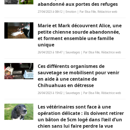
abandonné aux portes des refuges
27/04/2023 à 08h12 | Emotion | Par Elisa Fille, Rédactrice web
Marie et Mark découvrent Alice, une
petite chienne sourde abandonnée,
et forment ensemble une famille
unique
26/04/2023 à 18h47 | Sauvetages | Par Elisa Fille, Rédactrice web
Ces différents organismes de
sauvetage se mobilisent pour venir
en aide à une centaine de
Chihuahuas en détresse
26/04/2023 à 15h02 | Sauvetages | Par Elisa Fille, Rédactrice web
Les vétérinaires sont face à une
opération délicate : ils doivent retirer
un bâton de 5cm logé dans l’œil d’un
chien sans lui faire perdre la vue