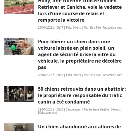
Holly, une chienne croisée Golden
Retriever et Caniche, vole la vedette
lors d'une course de relais et
remporte la victoire
29/04/2023 à 10h17 | Faits Divers | Par Elisa Fille, Rédactrice web
Pour libérer un chien dans une
voiture laissée en plein soleil, un
agent de sécurité brise la vitre du
véhicule, la propriétaire ne décolère
pas
28/04/2023 à 18h53 | Faits Divers | Par Elisa Fille, Rédactrice web
50 chiens retrouvés dans un abattoir :
le propriétaire responsable du trafic
canin a été condamné
28/04/2023 à 16h23 | Sauvetages | Par Jérémie Staebler-Biteaud,
Rédacteur web
Un chien abandonné aux allures de