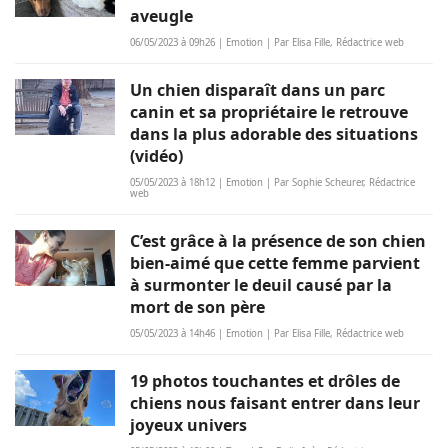
aveugle
06/05/2023 à 09h26 | Emotion | Par Elisa Fille, Rédactrice web
Un chien disparaît dans un parc
canin et sa propriétaire le retrouve
dans la plus adorable des situations
(vidéo)
05/05/2023 à 18h12 | Emotion | Par Sophie Scheurer, Rédactrice
web
C’est grâce à la présence de son chien
bien-aimé que cette femme parvient
à surmonter le deuil causé par la
mort de son père
05/05/2023 à 14h46 | Emotion | Par Elisa Fille, Rédactrice web
19 photos touchantes et drôles de
chiens nous faisant entrer dans leur
joyeux univers