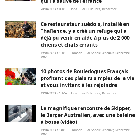
qui l'a sauvé de l'errance
20/04/2023 à 08h13 | Tops | Par Dulin Inès, Rédactrice
Ce restaurateur suédois, installé en
Thaïlande, y a créé un refuge qui a
déjà pu venir en aide à plus de 2 000
chiens et chats errants
19/04/2023 à 18h10 | Emotion | Par Sophie Scheurer, Rédactrice
web
10 photos de Bouledogues Français
profitant des plaisirs simples de la vie
et vous invitant à les rejoindre
19/04/2023 à 15h52 | Tops | Par Dulin Inès, Rédactrice
La magnifique rencontre de Skipper,
le Berger Australien, avec une baleine
à bosse (vidéo)
19/04/2023 à 14h13 | Emotion | Par Sophie Scheurer, Rédactrice
web