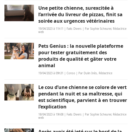
Une petite chienne, surexcitée à
l’arrivée du livreur de pizzas, finit sa
soirée aux urgences vétérinaires
19/04/2023 à 11h11 | Faits Divers | Par Sophie Scheurer, Rédactrice
web
Pets Genius : la nouvelle plateforme
pour tester gratuitement des
produits de qualité et gâter votre
animal
19/04/2023 à 09h31 | Conso | Par Dulin Inès, Rédactrice
Le cou d’une chienne se colore de vert
pendant la nuit et sa maîtresse, qui
est scientifique, parvient à en trouver
l’explication
18/04/2023 à 19h08 | Faits Divers | Par Sophie Scheurer, Rédactrice
web
Après avoir été jeté sur le bord de la