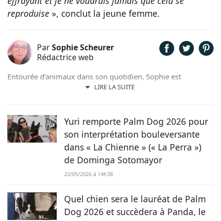
effrayant et je ne voudrais jamais que cela se
reproduise
», conclut la jeune femme.
Par
Sophie Scheurer
Rédactrice web
Entourée d’animaux dans son quotidien, Sophie est
également passionnée de mots. Son amour pour les
LIRE LA SUITE
animaux est une réalité et ça n’est pas sans raison, si son
grand cœur l’a amené à sauver 2 d’entre eux d’une condition
précaire. Maya la croisée Labrador-Border Collie a été
Yuri remporte Palm Dog 2026 pour
retrouvée errante par la SPA et Hatchi, le chien Arbi, a été
son interprétation bouleversante
sauvé de Tunisie. À ses yeux, ses 2 chiens, son chat et ses
dans « La Chienne » (« La Perra »)
lapins font partie intégrante de sa vie et de sa famille ! C’est
de Dominga Sotomayor
donc sans hésiter qu’elle a décidé de mettre sa plume au
service de Chien.fr.
22/05/2026 à 14h38
Quel chien sera le lauréat de Palm
Dog 2026 et succèdera à Panda, le