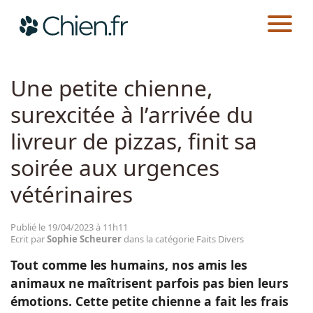
CHIEN.FR
ACTUALITÉS
FAITS DIVERS
Actualités
Une petite chienne,
surexcitée à l’arrivée du
Races
livreur de pizzas, finit sa
Guides
soirée aux urgences
vétérinaires
Publié le 19/04/2023 à 11h11
Ecrit par
Sophie Scheurer
dans la catégorie Faits Divers
Tout comme les humains, nos amis les
animaux ne maîtrisent parfois pas bien leurs
émotions. Cette petite chienne a fait les frais