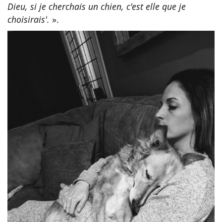
Dieu, si je cherchais un chien, c'est elle que je
choisirais'.
».