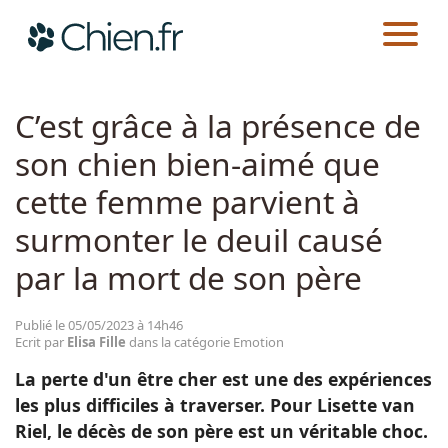
CHIEN.FR
ACTUALITÉS
EMOTION
Actualités
C’est grâce à la présence de
son chien bien-aimé que
Races
cette femme parvient à
Guides
surmonter le deuil causé
par la mort de son père
Publié le 05/05/2023 à 14h46
Ecrit par
Elisa Fille
dans la catégorie Emotion
La perte d'un être cher est une des expériences
les plus difficiles à traverser. Pour Lisette van
Riel, le décès de son père est un véritable choc.