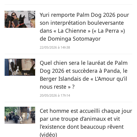
chevaux jusqu’aux chiens en passant par les rongeurs, c’est
tout naturellement qu’elle prête sa plume à Chien.fr pour
Yuri remporte Palm Dog 2026 pour
vivre de ses deux passions.
son interprétation bouleversante
dans « La Chienne » (« La Perra »)
de Dominga Sotomayor
22/05/2026 à 14h38
Quel chien sera le lauréat de Palm
Dog 2026 et succèdera à Panda, le
Berger Islandais de « L’Amour qu’il
nous reste » ?
20/05/2026 à 17h14
Cet homme est accueilli chaque jour
par une troupe d’animaux et vit
l’existence dont beaucoup rêvent
(vidéo)