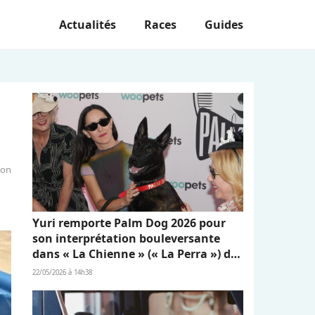
Actualités
Races
Guides
ion
Yuri remporte Palm Dog 2026 pour
son interprétation bouleversante
dans « La Chienne » (« La Perra ») de
Dominga Sotomayor
22/05/2026 à 14h38