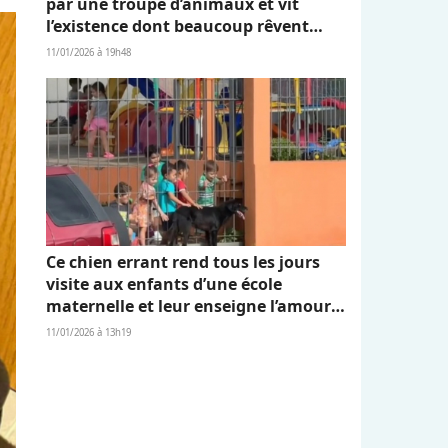
par une troupe d’animaux et vit
l’existence dont beaucoup rêvent
(vidéo)
11/01/2026 à 19h48
Ce chien errant rend tous les jours
visite aux enfants d’une école
maternelle et leur enseigne l’amour
et l’empathie (vidéo)
11/01/2026 à 13h19