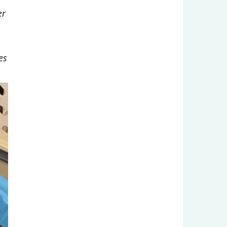
er
es