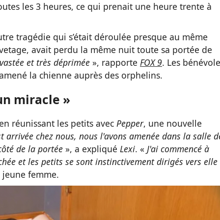
outes les 3 heures, ce qui prenait une heure trente à
autre tragédie qui s’était déroulée presque au même
vetage, avait perdu la même nuit toute sa portée de
vastée et très déprimée
», rapporte
FOX 9
. Les bénévol
nt amené la chienne auprès des orphelins.
un miracle »
en réunissant les petits avec
Pepper
, une nouvelle
st arrivée chez nous, nous l'avons amenée dans la salle d
côté de la portée
», a expliqué
Lexi
. «
J'ai commencé à
chée et les petits se sont instinctivement dirigés vers elle
a jeune femme.