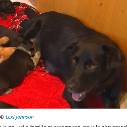
©
Lexi Johnson