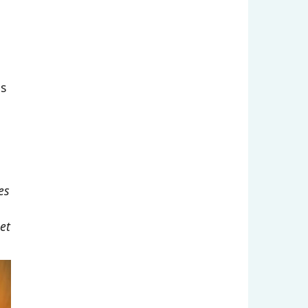
es
es
 et