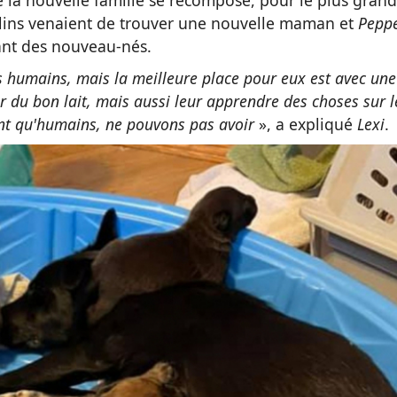
ue la nouvelle famille se recompose, pour le plus grand
elins venaient de trouver une nouvelle maman et
Pepp
pant des nouveau-nés.
s humains, mais la meilleure place pour eux est avec une
du bon lait, mais aussi leur apprendre des choses sur l
nt qu'humains, ne pouvons pas avoir
», a expliqué
Lexi
.