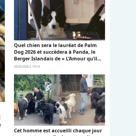
Quel chien sera le lauréat de Palm
Dog 2026 et succèdera à Panda, le
Berger Islandais de « L’Amour qu’il
nous reste » ?
20/05/2026 à 17h14
t
e
Cet homme est accueilli chaque jour