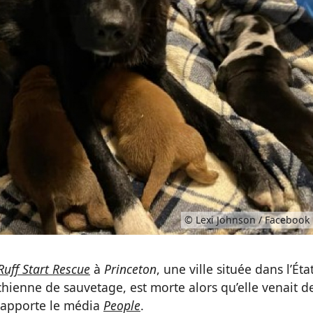
© Lexi Johnson / Facebook
Ruff Start Rescue
à
Princeton
, une ville située dans l’Éta
chienne de sauvetage, est morte alors qu’elle venait d
 rapporte le média
People
.