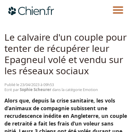
CHIEN.FR
ACTUALITÉS
EMOTION
Actualités
Le calvaire d'un couple pour
tenter de récupérer leur
Races
Epagneul volé et vendu sur
Guides
les réseaux sociaux
Publié le 23/04/2023 à 09h53
Ecrit par
Sophie Scheurer
dans la catégorie Emotion
Alors que, depuis la crise sanitaire, les vols
d’animaux de compagnie subissent une
recrudescence inédite en Angleterre, un couple
de retraité a fait les frais d’un voleur sans
pitié. Leurs 3 chiens ont été volés durant une