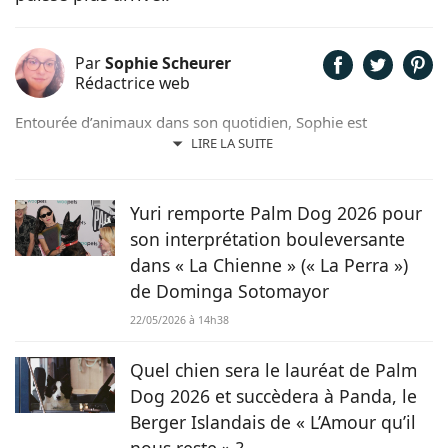
Par
Sophie Scheurer
Rédactrice web
Entourée d’animaux dans son quotidien, Sophie est
également passionnée de mots. Son amour pour les
LIRE LA SUITE
animaux est une réalité et ça n’est pas sans raison, si son
grand cœur l’a amené à sauver 2 d’entre eux d’une condition
précaire. Maya la croisée Labrador-Border Collie a été
Yuri remporte Palm Dog 2026 pour
retrouvée errante par la SPA et Hatchi, le chien Arbi, a été
son interprétation bouleversante
sauvé de Tunisie. À ses yeux, ses 2 chiens, son chat et ses
dans « La Chienne » (« La Perra »)
lapins font partie intégrante de sa vie et de sa famille ! C’est
de Dominga Sotomayor
donc sans hésiter qu’elle a décidé de mettre sa plume au
service de Chien.fr.
22/05/2026 à 14h38
Quel chien sera le lauréat de Palm
Dog 2026 et succèdera à Panda, le
Berger Islandais de « L’Amour qu’il
nous reste » ?