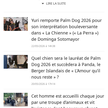
professionnelle dans l’univers de la rédaction. Trouvant son
LIRE LA SUITE
inspiration dans la nature, entourée d’animaux, depuis les
chevaux jusqu’aux chiens en passant par les rongeurs, c’est
tout naturellement qu’elle prête sa plume à Chien.fr pour
Yuri remporte Palm Dog 2026 pour
vivre de ses deux passions.
son interprétation bouleversante
dans « La Chienne » (« La Perra »)
de Dominga Sotomayor
22/05/2026 à 14h38
Quel chien sera le lauréat de Palm
Dog 2026 et succèdera à Panda, le
Berger Islandais de « L’Amour qu’il
nous reste » ?
20/05/2026 à 17h14
Cet homme est accueilli chaque jour
par une troupe d’animaux et vit