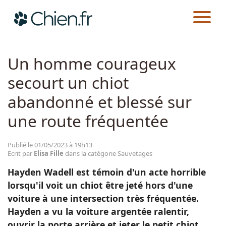
CHIEN.FR
ACTUALITÉS
SAUVETAGES
Actualités
Un homme courageux
secourt un chiot
Races
abandonné et blessé sur
Guides
une route fréquentée
Publié le 01/05/2023 à 19h13
Ecrit par
Elisa Fille
dans la catégorie Sauvetages
Hayden Wadell est témoin d'un acte horrible
lorsqu'il voit un chiot être jeté hors d'une
voiture à une intersection très fréquentée.
Hayden a vu la voiture argentée ralentir,
ouvrir la porte arrière et jeter le petit chiot