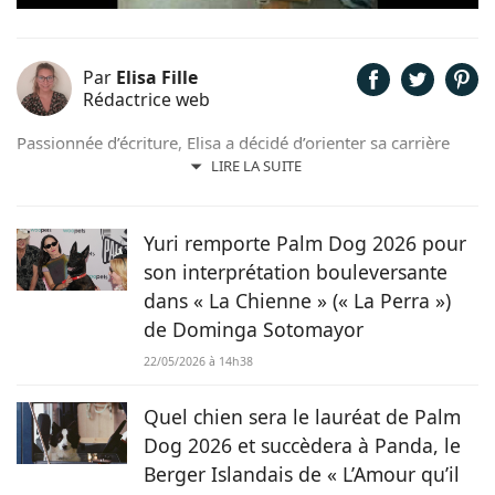
Par
Elisa Fille
Rédactrice web
Passionnée d’écriture, Elisa a décidé d’orienter sa carrière
professionnelle dans l’univers de la rédaction. Trouvant son
LIRE LA SUITE
inspiration dans la nature, entourée d’animaux, depuis les
chevaux jusqu’aux chiens en passant par les rongeurs, c’est
tout naturellement qu’elle prête sa plume à Chien.fr pour
Yuri remporte Palm Dog 2026 pour
vivre de ses deux passions.
son interprétation bouleversante
dans « La Chienne » (« La Perra »)
de Dominga Sotomayor
22/05/2026 à 14h38
Quel chien sera le lauréat de Palm
Dog 2026 et succèdera à Panda, le
Berger Islandais de « L’Amour qu’il