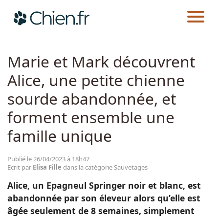
CHIEN.FR
ACTUALITÉS
SAUVETAGES
Actualités
Marie et Mark découvrent
Alice, une petite chienne
Races
sourde abandonnée, et
Guides
forment ensemble une
famille unique
Publié le 26/04/2023 à 18h47
Ecrit par
Elisa Fille
dans la catégorie Sauvetages
Alice, un Epagneul Springer noir et blanc, est
abandonnée par son éleveur alors qu’elle est
âgée seulement de 8 semaines, simplement