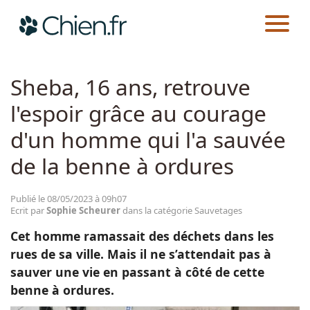
CHIEN.FR
ACTUALITÉS
SAUVETAGES
Actualités
Sheba, 16 ans, retrouve
l'espoir grâce au courage
Races
d'un homme qui l'a sauvée
Guides
de la benne à ordures
Publié le 08/05/2023 à 09h07
Ecrit par
Sophie Scheurer
dans la catégorie Sauvetages
Cet homme ramassait des déchets dans les
rues de sa ville. Mais il ne s’attendait pas à
sauver une vie en passant à côté de cette
benne à ordures.