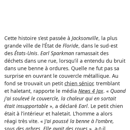
Cette histoire s’est passée à
Jacksonville
, la plus
grande ville de l’État de
Floride
, dans le sud-est
des
États-Unis
.
Earl Sparkman
ramassait des
déchets dans une rue, lorsqu’il a entendu du bruit
dans une benne à ordures. Quelle ne fut pas sa
surprise en ouvrant le couvercle métallique. Au
fond se trouvait un petit
chien sénior
, tremblant
et haletant, rapporte le média
News 4 Jax
. «
Quand
j'ai soulevé le couvercle, la chaleur qui en sortait
était insupportable
», a déclaré
Earl
. Le petit chien
était à l’intérieur et haletait. L’homme a alors
réagi très vite. « J
'ai poussé la benne à l'ombre,
sous des arbres. Elle avait des roues
», a-t-il