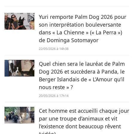
animaux est une réalité et ça n’est pas sans raison, si son
grand cœur l’a amené à sauver 2 d’entre eux d’une condition
précaire. Maya la croisée Labrador-Border Collie a été
Yuri remporte Palm Dog 2026 pour
retrouvée errante par la SPA et Hatchi, le chien Arbi, a été
son interprétation bouleversante
sauvé de Tunisie. À ses yeux, ses 2 chiens, son chat et ses
dans « La Chienne » (« La Perra »)
lapins font partie intégrante de sa vie et de sa famille ! C’est
de Dominga Sotomayor
donc sans hésiter qu’elle a décidé de mettre sa plume au
service de Chien.fr.
22/05/2026 à 14h38
Quel chien sera le lauréat de Palm
Dog 2026 et succèdera à Panda, le
Berger Islandais de « L’Amour qu’il
nous reste » ?
20/05/2026 à 17h14
Cet homme est accueilli chaque jour
par une troupe d’animaux et vit
l’existence dont beaucoup rêvent