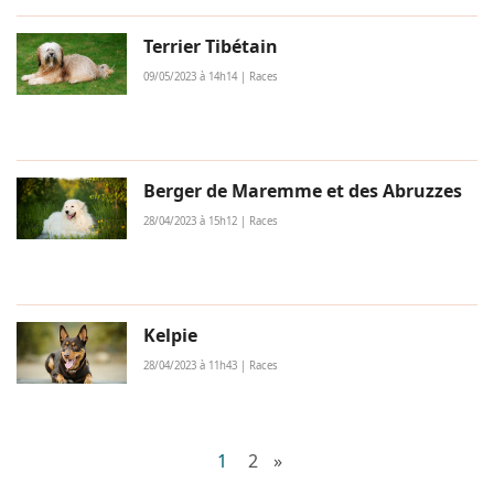
Terrier Tibétain
09/05/2023 à 14h14 | Races
Berger de Maremme et des Abruzzes
28/04/2023 à 15h12 | Races
Kelpie
28/04/2023 à 11h43 | Races
1
2
»