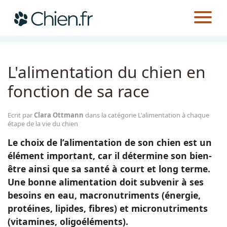
CHIEN.FR
GUIDES
ALIMENTATION
L'ALIMENTATION À CHAQUE ÉTAPE DE LA VIE DU CHIEN
Actualités
L'alimentation du chien en
Races
fonction de sa race
Guides
Ecrit par
Clara Ottmann
dans la catégorie L'alimentation à chaque
étape de la vie du chien
Le choix de l’alimentation de son chien est un
élément important, car il détermine son bien-
être ainsi que sa santé à court et long terme.
Une bonne alimentation doit subvenir à ses
besoins en eau, macronutriments (énergie,
protéines, lipides, fibres) et micronutriments
(vitamines, oligoéléments).