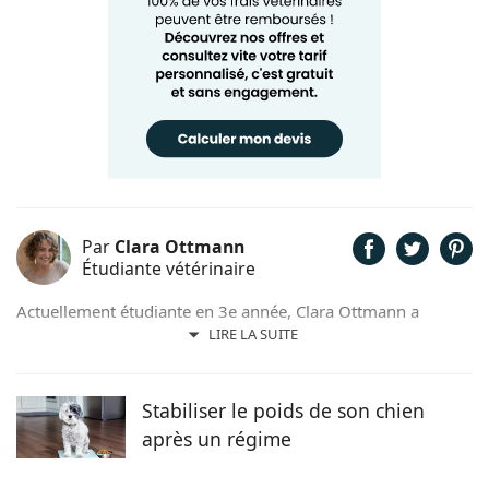
Par
Clara Ottmann
Étudiante vétérinaire
Actuellement étudiante en 3e année, Clara Ottmann a
intégré l'École Nationale Vétérinaire d’Alfort (ENVA) après
LIRE LA SUITE
avoir passé un concours d'entrée, suite à deux années de
prépa BCPST (biologie, chimie, physique et sciences de la
Terre) à Strasbourg. L'exercice vétérinaire en rurale
Stabiliser le poids de son chien
l'intéressant tout particulièrement, elle souhaiterait devenir
après un régime
praticienne mixte canine-rurale.