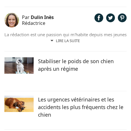
Par
Dulin Inès
Rédactrice
La rédaction est une passion qui m'habite depuis mes jeunes
années. Férue de poésie et de littérature, il m'arrivait de
LIRE LA SUITE
rédiger quelques contes et poèmes. Désormais plus ancrée
dans l'air du temps, j'ai décidé de me consacrer à la
rédaction web et ainsi faire de mon hobby, un métier !
Stabiliser le poids de son chien
après un régime
Les urgences vétérinaires et les
accidents les plus fréquents chez le
chien