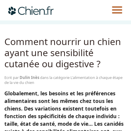
CHIEN.FR
GUIDES
ALIMENTATION
L'ALIMENTATION À CHAQUE ÉTAPE DE LA VIE DU CHIEN
Actualités
Comment nourrir un chien
Races
ayant une sensibilité
cutanée ou digestive ?
Guides
Ecrit par
Dulin Inès
dans la catégorie L'alimentation à chaque étape
de la vie du chien
Globalement, les besoins et les préférences
alimentaires sont les mêmes chez tous les
chiens. Des variations existent toutefois en
fonction des spécificités de chaque individu :
taille, état de santé, mode de vie… Les canidés