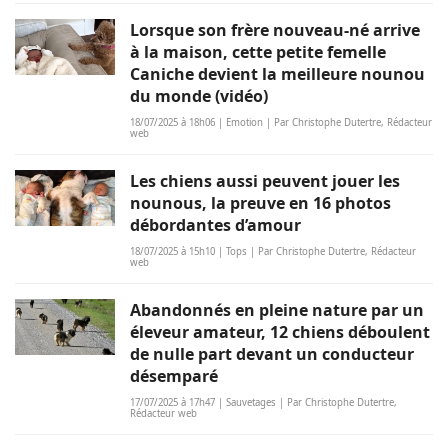
Lorsque son frère nouveau-né arrive
à la maison, cette petite femelle
Caniche devient la meilleure nounou
du monde (vidéo)
18/07/2025 à 18h06 | Emotion | Par Christophe Dutertre, Rédacteur
web
Les chiens aussi peuvent jouer les
nounous, la preuve en 16 photos
débordantes d’amour
18/07/2025 à 15h10 | Tops | Par Christophe Dutertre, Rédacteur
web
Abandonnés en pleine nature par un
éleveur amateur, 12 chiens déboulent
de nulle part devant un conducteur
désemparé
17/07/2025 à 17h47 | Sauvetages | Par Christophe Dutertre,
Rédacteur web