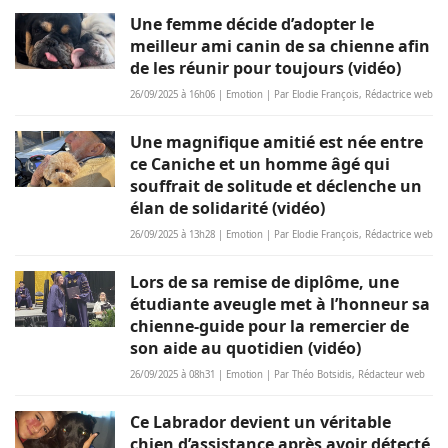
Une femme décide d’adopter le
meilleur ami canin de sa chienne afin
de les réunir pour toujours (vidéo)
26/09/2025 à 16h06 | Emotion | Par Elodie François, Rédactrice web
Une magnifique amitié est née entre
ce Caniche et un homme âgé qui
souffrait de solitude et déclenche un
élan de solidarité (vidéo)
26/09/2025 à 13h28 | Emotion | Par Elodie François, Rédactrice web
Lors de sa remise de diplôme, une
étudiante aveugle met à l’honneur sa
chienne-guide pour la remercier de
son aide au quotidien (vidéo)
26/09/2025 à 08h31 | Emotion | Par Théo Botsidis, Rédacteur web
Ce Labrador devient un véritable
chien d’assistance après avoir détecté