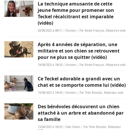
La technique amusante de cette
jeune femme pour promener son
Teckel récalcitrant est imparable
(vidéo)
20/08/2025 à 08h11 | Emotion | Par Elodie François, Rédactrice web
Après 4 années de séparation, une
militaire et son chien se retrouvent
pour ne plus se quitter (vidéo)
19/08/2025 à 18h26 | Emotion | Par Elodie François, Rédactrice web
Ce Teckel adorable a grandi avec un
chat et se comporte comme lui (vidéo)
19/08/2025 à 14h43 | Emotion | Par Théo Botsidis, Rédacteur web
Des bénévoles découvrent un chien
attaché à un arbre et abandonné par
sa famille
13/08/2025 à 18h33 | Faits Divers | Par Théo Botsidis, Rédacteur