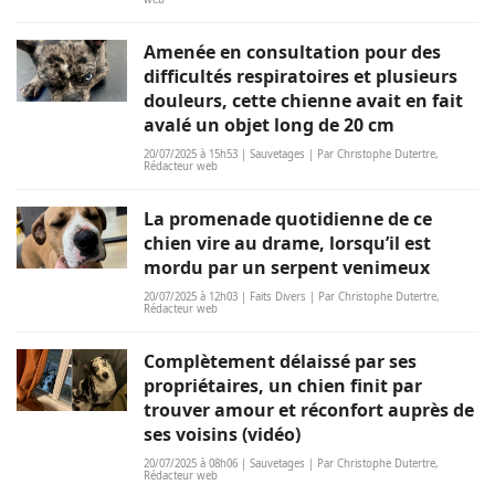
Amenée en consultation pour des
difficultés respiratoires et plusieurs
douleurs, cette chienne avait en fait
avalé un objet long de 20 cm
20/07/2025 à 15h53 | Sauvetages | Par Christophe Dutertre,
Rédacteur web
La promenade quotidienne de ce
chien vire au drame, lorsqu’il est
mordu par un serpent venimeux
20/07/2025 à 12h03 | Faits Divers | Par Christophe Dutertre,
Rédacteur web
Complètement délaissé par ses
propriétaires, un chien finit par
trouver amour et réconfort auprès de
ses voisins (vidéo)
20/07/2025 à 08h06 | Sauvetages | Par Christophe Dutertre,
Rédacteur web