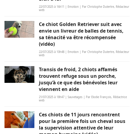
22/07/2025 à 16h11 | Emotion | Par Christophe Dutertre, Rédacteur
web
Ce chiot Golden Retriever suit avec
envie un livreur de balles de tennis,
sa ténacité va être récompensée
(vidéo)
22/07/2025 à 10h48 | Emotion | Par Christophe Dutertre, Rédacteur
web
Transis de froid, 2 chiots affamés
trouvent refuge sous un porche,
jusqu’à ce que des bénévoles leur
viennent en aide
21/07/2025 à 18h47 | Sauvetages | Par Elodie François, Rédactrice
web
Ces chiots de 11 jours rencontrent
pour la première fois un cheval sous
la supervision attentive de leur