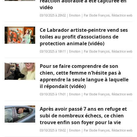
réaction adorable a été capturée en
vidéo
03/10/2025 à 20h02 | Emotion | Par Elodie François, Rédactrice web
Ce Labrador artiste-peintre vend ses
toiles au profit d’associations de
protection animale (vidéo)
03/10/2025 à 18h11 | Emotion | Par Elodie François, Rédactrice web
Pour se faire comprendre de son
chien, cette femme n’hésite pas à
apprendre la seule langue à laquelle
il répondait (vidéo)
03/10/2025 à 17h01 | Emotion | Par Elodie François, Rédactrice web
Après avoir passé 7 ans en refuge et
subi de nombreux échecs, ce chien
trouve enfin son foyer pour la vie
03/10/2025 à 15h02 | Emotion | Par Elodie François, Rédactrice web