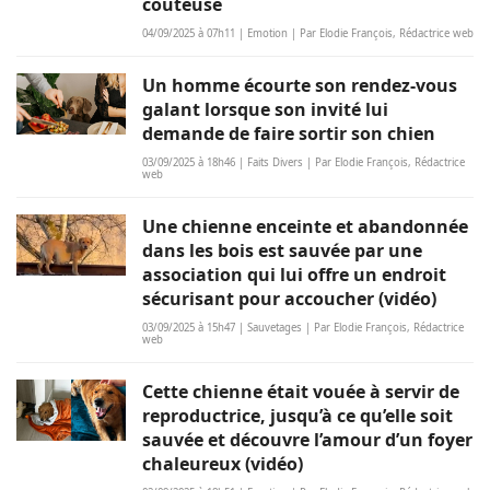
coûteuse
04/09/2025 à 07h11 | Emotion | Par Elodie François, Rédactrice web
Un homme écourte son rendez-vous
galant lorsque son invité lui
demande de faire sortir son chien
03/09/2025 à 18h46 | Faits Divers | Par Elodie François, Rédactrice
web
Une chienne enceinte et abandonnée
dans les bois est sauvée par une
association qui lui offre un endroit
sécurisant pour accoucher (vidéo)
03/09/2025 à 15h47 | Sauvetages | Par Elodie François, Rédactrice
web
Cette chienne était vouée à servir de
reproductrice, jusqu’à ce qu’elle soit
sauvée et découvre l’amour d’un foyer
chaleureux (vidéo)