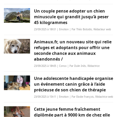
Un couple pense adopter un chien
minuscule qui grandit jusqu’à peser
45 kilogrammes
23/09/2025 à 18h51 | Emotion | Par Théo Botsidis, Rédacteur web
Animaux.fr, un nouveau site qui relie
refuges et adoptants pour offrir une
seconde chance aux animaux
abandonnés /
23/09/2025 à 18h05 | Conso | Par Dulin Inès, Rédactrice
Une adolescente handicapée organise
un événement canin grâce à l’aide
précieuse de son chien de thérapie
23/09/2025 à 15h11 | Emotion | Par Elodie François, Rédactrice web
Cette jeune femme fraîchement
diplômée part à 9000 km de chez elle