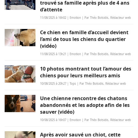
trouvé sa famille après plus de 4 ans
d’attente
11/08/2025 à 16h02 | Emotion | Par Théo Botsidis, Rédacteur web
Ce chien en famille d’accueil devient
l’ami de tous les chiens du quartier
(vidéo)
11/08/2025 à 13h21 | Emotion | Par Théo Botsidis, Rédacteur web
10 photos montrant tout l’amour des
chiens pour leurs meilleurs amis
10/08/2025 à 20h27 | Tops | Par Théo Botsidis, Rédacteur web
Une chienne rencontre des chatons
abandonnés et les adopte afin de les
sauver (vidéo)
10/08/2025 à 16h07 | Emotion | Par Théo Botsidis, Rédacteur web
Après avoir sauvé un chiot, cette