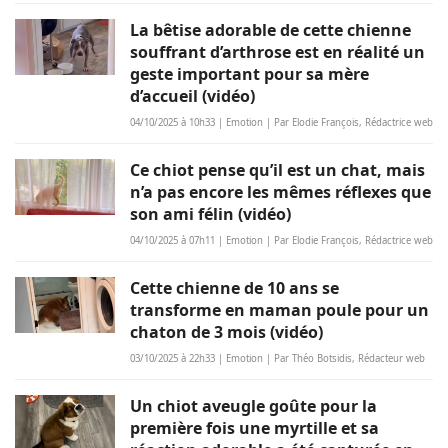
La bêtise adorable de cette chienne
souffrant d’arthrose est en réalité un
geste important pour sa mère
d’accueil (vidéo)
04/10/2025 à 10h33 | Emotion | Par Elodie François, Rédactrice web
Ce chiot pense qu’il est un chat, mais
n’a pas encore les mêmes réflexes que
son ami félin (vidéo)
04/10/2025 à 07h11 | Emotion | Par Elodie François, Rédactrice web
Cette chienne de 10 ans se
transforme en maman poule pour un
chaton de 3 mois (vidéo)
03/10/2025 à 22h33 | Emotion | Par Théo Botsidis, Rédacteur web
Un chiot aveugle goûte pour la
première fois une myrtille et sa