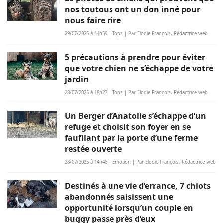
nos toutous ont un don inné pour
nous faire rire
29/07/2025 à 14h39 | Tops | Par Elodie François, Rédactrice web
5 précautions à prendre pour éviter
que votre chien ne s’échappe de votre
jardin
28/07/2025 à 18h27 | Tops | Par Elodie François, Rédactrice web
Un Berger d’Anatolie s’échappe d’un
refuge et choisit son foyer en se
faufilant par la porte d’une ferme
restée ouverte
28/07/2025 à 14h48 | Emotion | Par Elodie François, Rédactrice web
Destinés à une vie d’errance, 7 chiots
abandonnés saisissent une
opportunité lorsqu’un couple en
buggy passe près d’eux