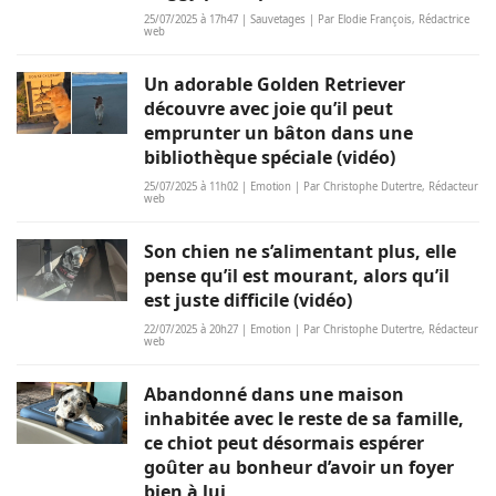
25/07/2025 à 17h47 | Sauvetages | Par Elodie François, Rédactrice
web
Un adorable Golden Retriever
découvre avec joie qu’il peut
emprunter un bâton dans une
bibliothèque spéciale (vidéo)
25/07/2025 à 11h02 | Emotion | Par Christophe Dutertre, Rédacteur
web
Son chien ne s’alimentant plus, elle
pense qu’il est mourant, alors qu’il
est juste difficile (vidéo)
22/07/2025 à 20h27 | Emotion | Par Christophe Dutertre, Rédacteur
web
Abandonné dans une maison
inhabitée avec le reste de sa famille,
ce chiot peut désormais espérer
goûter au bonheur d’avoir un foyer
bien à lui