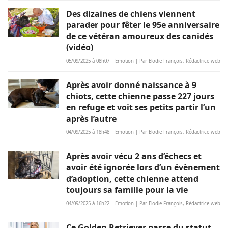
Des dizaines de chiens viennent
parader pour fêter le 95e anniversaire
de ce vétéran amoureux des canidés
(vidéo)
05/09/2025 à 08h07 | Emotion | Par Elodie François, Rédactrice web
Après avoir donné naissance à 9
chiots, cette chienne passe 227 jours
en refuge et voit ses petits partir l’un
après l’autre
04/09/2025 à 18h48 | Emotion | Par Elodie François, Rédactrice web
Après avoir vécu 2 ans d’échecs et
avoir été ignorée lors d’un évènement
d’adoption, cette chienne attend
toujours sa famille pour la vie
04/09/2025 à 16h22 | Emotion | Par Elodie François, Rédactrice web
Ce Golden Retriever passe du statut