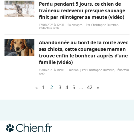
Perdu pendant 5 jours, ce chien de
traîneau redevenu presque sauvage
finit par réintégrer sa meute (vidéo)
17/07/2025 à 12h31 | Sauvetages | Par Christophe Dutertre,
Rédacteur web
Abandonnée au bord de la route avec
ses chiots, cette courageuse maman
trouve enfin le bonheur auprès d’une
famille (vidéo)
15/07/2025 à 18h08 | Emotion | Par Christophe Dutertre, Rédacteur
web
«
1
2
3
4
5
...
42
»