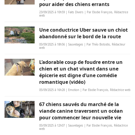
pour aider des chiens errants
23/09/2025 à 10h59 | Faits Divers | Par Elodie François, Rédactrice
web
Une conductrice Uber sauve un chiot
abandonné sur le bord de la route
05/09/2025 à 18h56 | Sauvetages | Par Théo Botsidis, Rédacteur
web
L’adorable coup de foudre entre un
chien et un chat vivant dans une
épicerie est digne d’une comédie
romantique (vidéo)
05/09/2025 à 16h28 | Emotion | Par Elodie François, Rédactrice web
67 chiens sauvés du marché de la
viande canine traversent un océan
pour commencer leur nouvelle vie
05/09/2025 à 12h07 | Sauvetages | Par Elodie François, Rédactrice
web