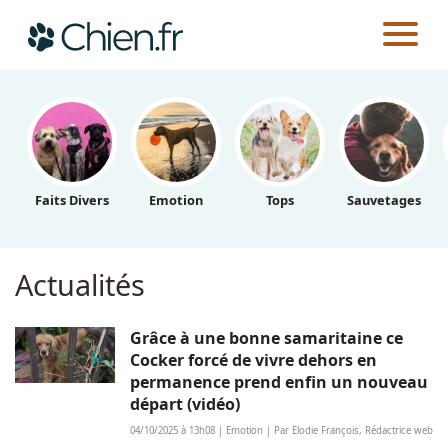
CHIEN.FR
Actualités
Races
Faits Divers
Emotion
Tops
Sauvetages
Guides
Actualités
Grâce à une bonne samaritaine ce
Cocker forcé de vivre dehors en
permanence prend enfin un nouveau
départ (vidéo)
04/10/2025 à 13h08 | Emotion | Par Elodie François, Rédactrice web