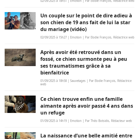
02/09/2025 à 18h51 | Emotion | Par Elodie François, Rédactrice web
Un couple sur le point de dire adieu à
son chien de 19 ans fait de lui la star
du mariage (vidéo)
02/09/2025 à 15h27 | Emotion | Par Elodie François, Rédactrice web
Après avoir été retrouvé dans un
fossé, ce chien surmonte peu à peu
ses traumatismes grâce à sa
bienfaitrice
01/09/2025 à 18h58 | Sauvetages | Par Elodie François, Rédactrice
web
Ce chien trouve enfin une famille
aimante après avoir passé 4 ans dans
un refuge
01/09/2025 à 14h19 | Emotion | Par Théo Botsidis, Rédacteur web
La naissance d’une belle amitié entre