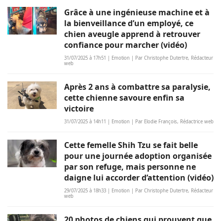
Grâce à une ingénieuse machine et à
la bienveillance d’un employé, ce
chien aveugle apprend à retrouver
confiance pour marcher (vidéo)
31/07/2025 à 17h51 | Emotion | Par Christophe Dutertre, Rédacteur
web
Après 2 ans à combattre sa paralysie,
cette chienne savoure enfin sa
victoire
31/07/2025 à 14h11 | Emotion | Par Elodie François, Rédactrice web
Cette femelle Shih Tzu se fait belle
pour une journée adoption organisée
par son refuge, mais personne ne
daigne lui accorder d’attention (vidéo)
29/07/2025 à 18h33 | Emotion | Par Christophe Dutertre, Rédacteur
web
20 photos de chiens qui prouvent que