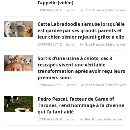
l’appelle (vidéo)
03/10/2025 à 08h12 | Emotion | Par Elodie François, Rédactrice web
Cette Labradoodle s’amuse lorsqu’elle
est gardée par ses grands-parents et
leur chien sénior rajeunit grâce à elle
03/10/2025 à 07h02 | Emotion | Par Elodie François, Rédactrice web
Sortis d’une usine à chiots, ces 3
rescapés vivent une véritable
transformation après avoir reçu leurs
premiers soins
02/10/2025 à 22h27 | Emotion | Par Elodie François, Rédactrice web
Pedro Pascal, l’acteur de Game of
Thrones, rend hommage à la chienne
qui l’a tant aidé
02/10/2025 à 20h26 | Emotion | Par Théo Botsidis, Rédacteur web