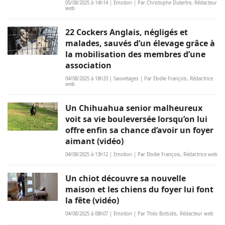
05/08/2025 à 14h14 | Emotion | Par Christophe Dutertre, Rédacteur
web
22 Cockers Anglais, négligés et
malades, sauvés d’un élevage grâce à
la mobilisation des membres d’une
association
04/08/2025 à 18h33 | Sauvetages | Par Elodie François, Rédactrice
web
Un Chihuahua senior malheureux
voit sa vie bouleversée lorsqu’on lui
offre enfin sa chance d’avoir un foyer
aimant (vidéo)
04/08/2025 à 13h12 | Emotion | Par Elodie François, Rédactrice web
Un chiot découvre sa nouvelle
maison et les chiens du foyer lui font
la fête (vidéo)
04/08/2025 à 08h07 | Emotion | Par Théo Botsidis, Rédacteur web