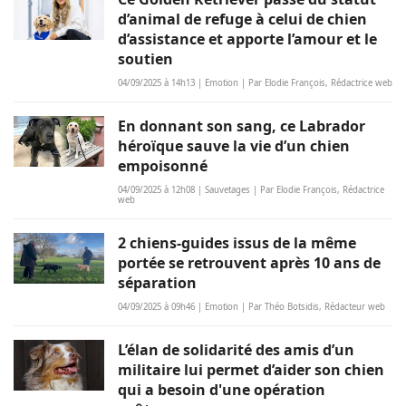
d’animal de refuge à celui de chien
d’assistance et apporte l’amour et le
soutien
04/09/2025 à 14h13 | Emotion | Par Elodie François, Rédactrice web
En donnant son sang, ce Labrador
héroïque sauve la vie d’un chien
empoisonné
04/09/2025 à 12h08 | Sauvetages | Par Elodie François, Rédactrice
web
2 chiens-guides issus de la même
portée se retrouvent après 10 ans de
séparation
04/09/2025 à 09h46 | Emotion | Par Théo Botsidis, Rédacteur web
L’élan de solidarité des amis d’un
militaire lui permet d’aider son chien
qui a besoin d'une opération