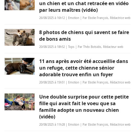
un chien et un chat retracée en vidéo
par leurs maîtres (vidéo)
26/08/2025 à 16h12 | Emotion | Par Elodie François, Rédactrice web
8 photos de chiens qui savent se faire
de bons amis
20/08/2025 à 18h52 | Tops | Par Théo Botsidis, Rédacteur web
11 ans après avoir été accueillie dans
un refuge, cette chienne sénior
adorable trouve enfin un foyer
20/08/2025 à 15h51 | Emotion | Par Elodie François, Rédactrice web
Une double surprise pour cette petite
fille qui avait fait le voeu que sa
famille adopte un nouveau chien
(vidéo)
20/08/2025 à 11h28 | Emotion | Par Elodie François, Rédactrice web