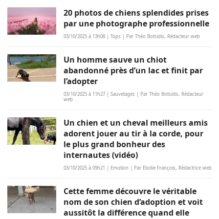
20 photos de chiens splendides prises
par une photographe professionnelle
03/10/2025 à 13h08 | Tops | Par Théo Botsidis, Rédacteur web
Un homme sauve un chiot
abandonné près d’un lac et finit par
l’adopter
03/10/2025 à 11h27 | Sauvetages | Par Théo Botsidis, Rédacteur
web
Un chien et un cheval meilleurs amis
adorent jouer au tir à la corde, pour
le plus grand bonheur des
internautes (vidéo)
03/10/2025 à 09h21 | Emotion | Par Elodie François, Rédactrice web
Cette femme découvre le véritable
nom de son chien d’adoption et voit
aussitôt la différence quand elle