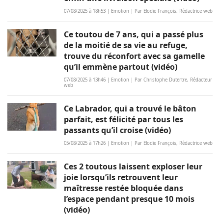
07/08/2025 à 18h53 | Emotion | Par Elodie François, Rédactrice web
Ce toutou de 7 ans, qui a passé plus
de la moitié de sa vie au refuge,
trouve du réconfort avec sa gamelle
qu’il emmène partout (vidéo)
07/08/2025 à 13h46 | Emotion | Par Christophe Dutertre, Rédacteur
web
Ce Labrador, qui a trouvé le bâton
parfait, est félicité par tous les
passants qu’il croise (vidéo)
05/08/2025 à 17h26 | Emotion | Par Elodie François, Rédactrice web
Ces 2 toutous laissent exploser leur
joie lorsqu’ils retrouvent leur
maîtresse restée bloquée dans
l’espace pendant presque 10 mois
(vidéo)