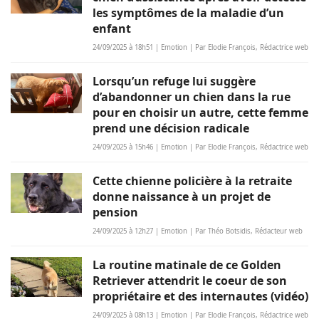
les symptômes de la maladie d’un
enfant
24/09/2025 à 18h51 | Emotion | Par Elodie François, Rédactrice web
Lorsqu’un refuge lui suggère
d’abandonner un chien dans la rue
pour en choisir un autre, cette femme
prend une décision radicale
24/09/2025 à 15h46 | Emotion | Par Elodie François, Rédactrice web
Cette chienne policière à la retraite
donne naissance à un projet de
pension
24/09/2025 à 12h27 | Emotion | Par Théo Botsidis, Rédacteur web
La routine matinale de ce Golden
Retriever attendrit le coeur de son
propriétaire et des internautes (vidéo)
24/09/2025 à 08h13 | Emotion | Par Elodie François, Rédactrice web