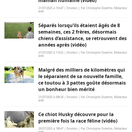
maman humaine (vidéo)
21/07/2025 à 15h47 | Emotion | Par Christophe Dutertre, Rédacteur
web
Séparés lorsqu’ils étaient âgés de 8
semaines, ces 2 frères, désormais
chiens d’assistance, se retrouvent des
années après (vidéo)
21/07/2025 à 11h52 | Emotion | Par Christophe Dutertre, Rédacteur
web
Malgré des milliers de kilomètres qui
le séparaient de sa nouvelle famille,
ce toutou à 3 pattes goûte désormais
un bonheur bien mérité
21/07/2025 à 08h28 | Emotion | Par Christophe Dutertre, Rédacteur
web
Ce chiot Husky découvre pour la
première fois la race féline (vidéo)
20/07/2025 à 18h47 | Emotion | Par Christophe Dutertre, Rédacteur
web