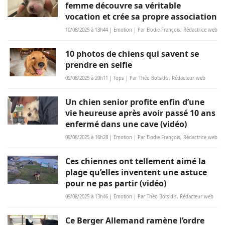
femme découvre sa véritable
vocation et crée sa propre association
10/08/2025 à 13h44 | Emotion | Par Elodie François, Rédactrice web
10 photos de chiens qui savent se
prendre en selfie
09/08/2025 à 20h11 | Tops | Par Théo Botsidis, Rédacteur web
Un chien senior profite enfin d’une
vie heureuse après avoir passé 10 ans
enfermé dans une cave (vidéo)
09/08/2025 à 16h28 | Emotion | Par Elodie François, Rédactrice web
Ces chiennes ont tellement aimé la
plage qu’elles inventent une astuce
pour ne pas partir (vidéo)
09/08/2025 à 13h46 | Emotion | Par Théo Botsidis, Rédacteur web
Ce Berger Allemand ramène l’ordre