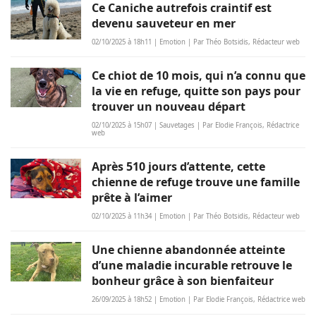
Ce Caniche autrefois craintif est
devenu sauveteur en mer
02/10/2025 à 18h11 | Emotion | Par Théo Botsidis, Rédacteur web
Ce chiot de 10 mois, qui n’a connu que
la vie en refuge, quitte son pays pour
trouver un nouveau départ
02/10/2025 à 15h07 | Sauvetages | Par Elodie François, Rédactrice
web
Après 510 jours d’attente, cette
chienne de refuge trouve une famille
prête à l’aimer
02/10/2025 à 11h34 | Emotion | Par Théo Botsidis, Rédacteur web
Une chienne abandonnée atteinte
d’une maladie incurable retrouve le
bonheur grâce à son bienfaiteur
26/09/2025 à 18h52 | Emotion | Par Elodie François, Rédactrice web