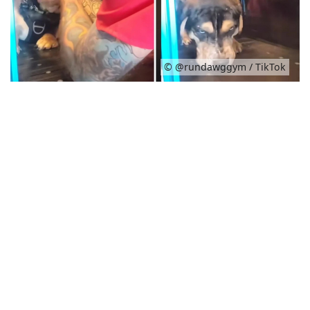
© @rundawggym / TikTok