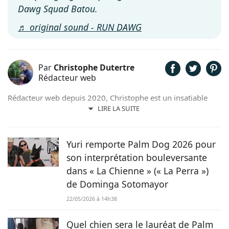
Dawg Squad Batou.
♬ original sound - RUN DAWG
Par
Christophe Dutertre
Rédacteur web
Rédacteur web depuis 2020, Christophe est un insatiable
curieux. Passionné de jardinage, de cinéma, de sciences, de
LIRE LA SUITE
lecture et bien sûr d’animaux, il met volontiers sa plume au
service de ses passions et de ses convictions. Sensible à la
cause animale, il n’hésite pas à jouer les familles d’accueil
Yuri remporte Palm Dog 2026 pour
pour des boules de poils dans le besoin.
son interprétation bouleversante
dans « La Chienne » (« La Perra »)
de Dominga Sotomayor
22/05/2026 à 14h38
Quel chien sera le lauréat de Palm