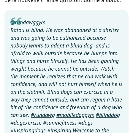
de la nouvelle chance qu’ils ont donné à
Batou
.
@rundawggym
Batou is blind. He was abandoned at a shelter
and was going to be euthanized because
nobody wants to adopt a blind dog, and is
afraid to walk outside because he bumps into
things and hurts himself. He has been gaining
weight because he cannot be outside. Watch
the moment he realizes that he can walk with
confidence, and will not hurt himself when he is
on the slatmill. Blind dogs can exercise in a
way they cannot outside, and can regain a little
bit of the confidence and freedom of a dog who
can see.
#rundawg
#mobiledoggym
#blinddog
#dogexercise
#caninefitness
#dogs
#inspiringdogs
#inspiring
Welcome to the