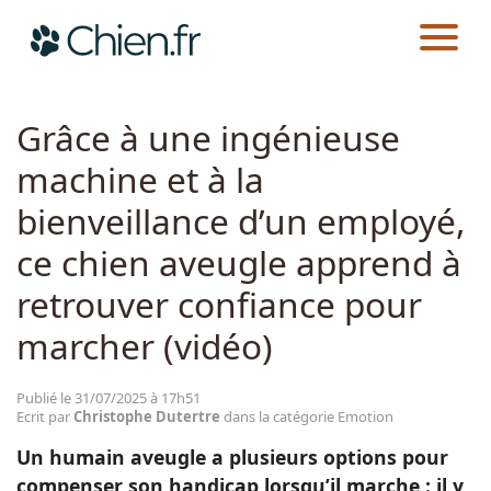
CHIEN.FR
ACTUALITÉS
EMOTION
Actualités
Grâce à une ingénieuse
machine et à la
Races
bienveillance d’un employé,
Guides
ce chien aveugle apprend à
retrouver confiance pour
marcher (vidéo)
Publié le 31/07/2025 à 17h51
Ecrit par
Christophe Dutertre
dans la catégorie Emotion
Un humain aveugle a plusieurs options pour
compenser son handicap lorsqu’il marche : il y