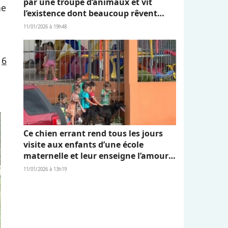
par une troupe d’animaux et vit
ne
l’existence dont beaucoup rêvent
(vidéo)
11/01/2026 à 19h48
e
6
Ce chien errant rend tous les jours
visite aux enfants d’une école
maternelle et leur enseigne l’amour
et l’empathie (vidéo)
11/01/2026 à 13h19