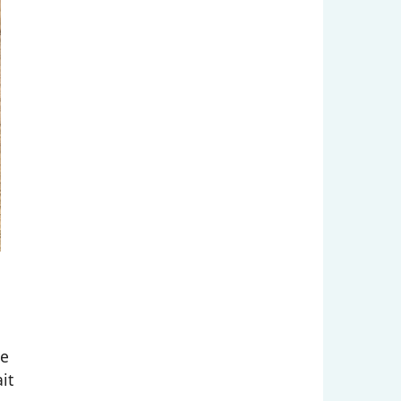
ée
ait