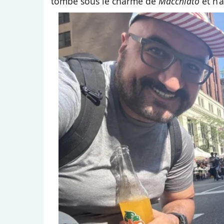
tombé sous le charme de
Macchiato
et n’a