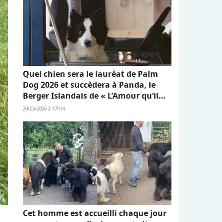
Quel chien sera le lauréat de Palm
Dog 2026 et succèdera à Panda, le
Berger Islandais de « L’Amour qu’il
nous reste » ?
20/05/2026 à 17h14
Cet homme est accueilli chaque jour