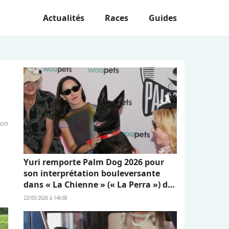
Actualités
Races
Guides
ion
Yuri remporte Palm Dog 2026 pour
son interprétation bouleversante
dans « La Chienne » (« La Perra ») de
Dominga Sotomayor
22/05/2026 à 14h38