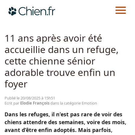
CHIEN.FR
ACTUALITÉS
EMOTION
Actualités
11 ans après avoir été
accueillie dans un refuge,
Races
cette chienne sénior
Guides
adorable trouve enfin un
foyer
Publié le 20/08/2025 à 15h51
Ecrit par
Elodie François
dans la catégorie Emotion
Dans les refuges, il n’est pas rare de voir des
chiens attendre des semaines, voire des mois,
avant d’être enfin adoptés. Mais parfois,