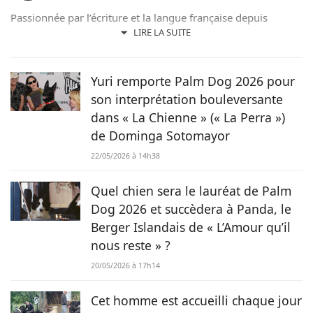
Passionnée par l’écriture et la langue française depuis
toujours, j’aime jouer avec les mots et les faire vivre.
LIRE LA SUITE
Toujours accompagnée de Samy, mon félin tigré, je suis
désormais rédactrice et correctrice freelance.
Yuri remporte Palm Dog 2026 pour
son interprétation bouleversante
dans « La Chienne » (« La Perra »)
de Dominga Sotomayor
22/05/2026 à 14h38
Quel chien sera le lauréat de Palm
Dog 2026 et succèdera à Panda, le
Berger Islandais de « L’Amour qu’il
nous reste » ?
20/05/2026 à 17h14
Cet homme est accueilli chaque jour