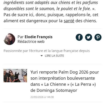
ingrédients sont adaptés aux chiens et les parfums
disponibles sont le saumon, le poulet et le foie.
».
Pas de sucre ici, donc, puisque, rappelons-le, cet
aliment est dangereux pour la
santé
des chiens.
Par
Elodie François
Rédactrice web
Passionnée par l’écriture et la langue française depuis
toujours, j’aime jouer avec les mots et les faire vivre.
LIRE LA SUITE
Toujours accompagnée de Samy, mon félin tigré, je suis
désormais rédactrice et correctrice freelance.
Yuri remporte Palm Dog 2026 pour
son interprétation bouleversante
dans « La Chienne » (« La Perra »)
de Dominga Sotomayor
22/05/2026 à 14h38