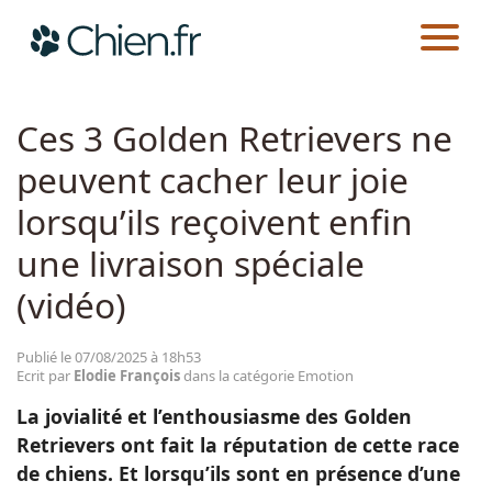
CHIEN.FR
ACTUALITÉS
EMOTION
Actualités
Ces 3 Golden Retrievers ne
peuvent cacher leur joie
Races
lorsqu’ils reçoivent enfin
Guides
une livraison spéciale
(vidéo)
Publié le 07/08/2025 à 18h53
Ecrit par
Elodie François
dans la catégorie Emotion
La jovialité et l’enthousiasme des Golden
Retrievers ont fait la réputation de cette race
de chiens. Et lorsqu’ils sont en présence d’une