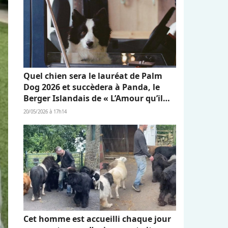
Quel chien sera le lauréat de Palm
Dog 2026 et succèdera à Panda, le
Berger Islandais de « L’Amour qu’il
nous reste » ?
20/05/2026 à 17h14
Cet homme est accueilli chaque jour