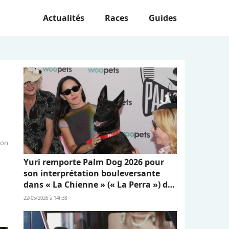
Actualités
Races
Guides
ion
Yuri remporte Palm Dog 2026 pour
son interprétation bouleversante
dans « La Chienne » (« La Perra ») de
Dominga Sotomayor
22/05/2026 à 14h38
.