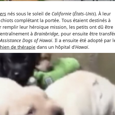
ers
nés sous le soleil de
Californie
(
États-Unis
). À leur
s chiots complétant la portée. Tous étaient destinés à
r remplir leur héroïque mission, les petits ont dû être
d’entraînement à
Brainbridge
, pour ensuite être transfé
Assistance Dogs of Hawaï
. Il a ensuite été adopté par l
chien de thérapie
dans un hôpital d’
Hawaï
.