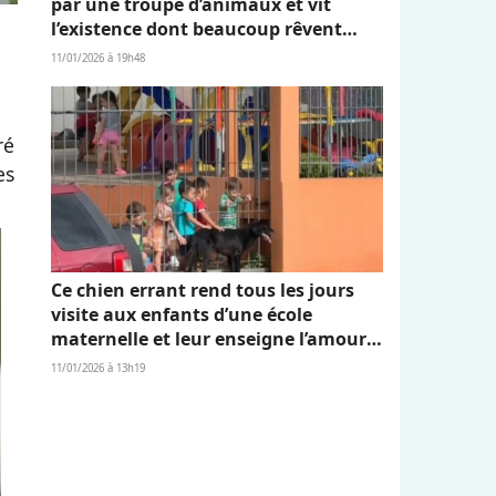
par une troupe d’animaux et vit
l’existence dont beaucoup rêvent
(vidéo)
11/01/2026 à 19h48
ré
es
Ce chien errant rend tous les jours
visite aux enfants d’une école
maternelle et leur enseigne l’amour
et l’empathie (vidéo)
11/01/2026 à 13h19