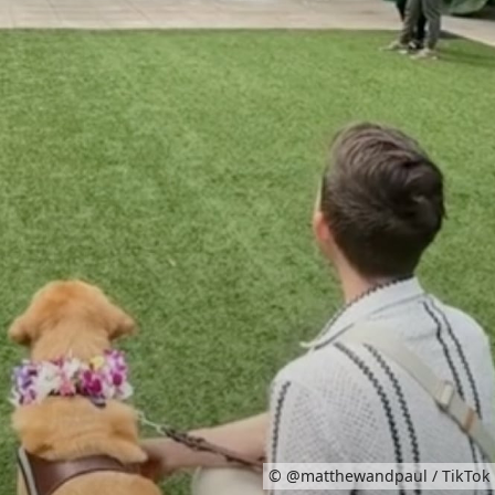
© @matthewandpaul / TikTok