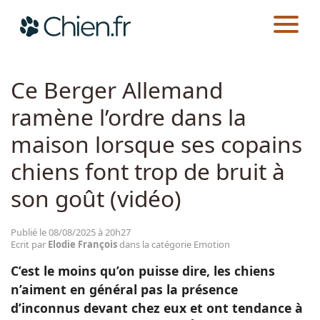
CHIEN.FR
ACTUALITÉS
EMOTION
Actualités
Ce Berger Allemand
ramène l’ordre dans la
Races
maison lorsque ses copains
Guides
chiens font trop de bruit à
son goût (vidéo)
Publié le 08/08/2025 à 20h27
Ecrit par
Elodie François
dans la catégorie Emotion
C’est le moins qu’on puisse dire, les chiens
n’aiment en général pas la présence
d’inconnus devant chez eux et ont tendance à