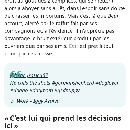
bruit au goût des 2 complices, qui se mettent
alors à aboyer sans arrêt, dans l’espoir sans doute
de chasser les importuns. Mais c’est là que
Bear
accourt, alerté par le raffut fait par ses
compagnons et, à l’évidence, il n’apprécie pas
davantage le bruit extérieur produit par les
ouvriers que par ses amis. Et il est prêt à tout
pour que cela cesse.
@bear_jessica02
He calls the shots
#germanshepherd
#doglover
#doggo
#dogmom
#gsdpuppy
♬ Work - Iggy Azalea
« C’est lui qui prend les décisions
ici »