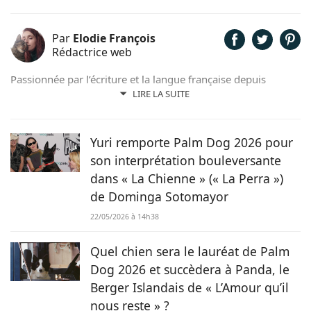
Par
Elodie François
Rédactrice web
Passionnée par l’écriture et la langue française depuis
toujours, j’aime jouer avec les mots et les faire vivre.
LIRE LA SUITE
Toujours accompagnée de Samy, mon félin tigré, je suis
désormais rédactrice et correctrice freelance.
Yuri remporte Palm Dog 2026 pour
son interprétation bouleversante
dans « La Chienne » (« La Perra »)
de Dominga Sotomayor
22/05/2026 à 14h38
Quel chien sera le lauréat de Palm
Dog 2026 et succèdera à Panda, le
Berger Islandais de « L’Amour qu’il
nous reste » ?