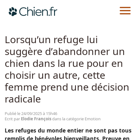
CHIEN.FR
ACTUALITÉS
EMOTION
Actualités
Lorsqu’un refuge lui
suggère d’abandonner un
Races
chien dans la rue pour en
Guides
choisir un autre, cette
femme prend une décision
radicale
Publié le 24/09/2025 à 15h46
Ecrit par
Elodie François
dans la catégorie Emotion
Les refuges du monde entier ne sont pas tous
remplis de bénévoles bienveillants. Preuve en