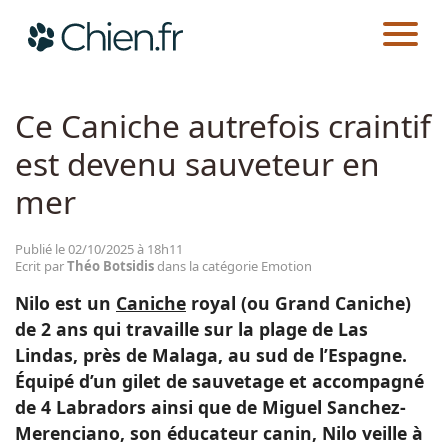
CHIEN.FR
ACTUALITÉS
EMOTION
Actualités
Ce Caniche autrefois craintif
est devenu sauveteur en
Races
mer
Guides
Publié le 02/10/2025 à 18h11
Ecrit par
Théo Botsidis
dans la catégorie Emotion
Nilo est un
Caniche
royal (ou Grand Caniche)
de 2 ans qui travaille sur la plage de Las
Lindas, près de Malaga, au sud de l’Espagne.
Équipé d’un gilet de sauvetage et accompagné
de 4 Labradors ainsi que de Miguel Sanchez-
Merenciano, son éducateur canin, Nilo veille à