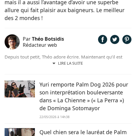
mais il a aussi l’avantage d’avoir une superbe
allure qui fait plaisir aux baigneurs. Le meilleur
des 2 mondes !
Par
Théo Botsidis
Rédacteur web
Depuis tout petit, Théo adore écrire. Maintenant qu’il est
rédacteur web, il partage avec plaisir ce qu’il découvre sur le
LIRE LA SUITE
monde des animaux, que ce soit des nouveautés, des guides
pratiques, ou tout simplement des histoires touchantes.
Yuri remporte Palm Dog 2026 pour
son interprétation bouleversante
dans « La Chienne » (« La Perra »)
de Dominga Sotomayor
22/05/2026 à 14h38
Quel chien sera le lauréat de Palm