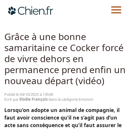
CHIEN.FR
ACTUALITÉS
EMOTION
Actualités
Grâce à une bonne
samaritaine ce Cocker forcé
Races
de vivre dehors en
Guides
permanence prend enfin un
nouveau départ (vidéo)
Publié le 04/10/2025 à 13h08
Ecrit par
Elodie François
dans la catégorie Emotion
Lorsqu’on adopte un animal de compagnie, il
faut avoir conscience qu’il ne s’agit pas d’un
acte sans conséquence et qu’il faut assurer le