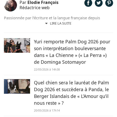
Par
Elodie François
Rédactrice web
Passionnée par l’écriture et la langue française depuis
toujours, j’aime jouer avec les mots et les faire vivre.
LIRE LA SUITE
Toujours accompagnée de Samy, mon félin tigré, je suis
désormais rédactrice et correctrice freelance.
Yuri remporte Palm Dog 2026 pour
son interprétation bouleversante
dans « La Chienne » (« La Perra »)
de Dominga Sotomayor
22/05/2026 à 14h38
Quel chien sera le lauréat de Palm
Dog 2026 et succèdera à Panda, le
Berger Islandais de « L’Amour qu’il
nous reste » ?
20/05/2026 à 17h14