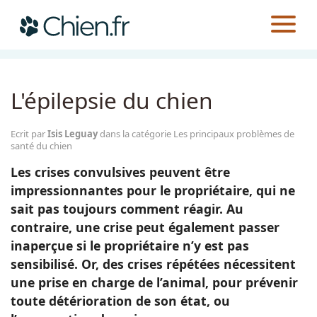
CHIEN.FR
GUIDES
SANTÉ
LES PRINCIPAUX PROBLÈMES DE SANTÉ DU CHIEN
Actualités
L'épilepsie du chien
Races
Ecrit par
Isis Leguay
dans la catégorie Les principaux problèmes de
santé du chien
Guides
Les crises convulsives peuvent être
impressionnantes pour le propriétaire, qui ne
sait pas toujours comment réagir. Au
contraire, une crise peut également passer
inaperçue si le propriétaire n’y est pas
sensibilisé. Or, des crises répétées nécessitent
une prise en charge de l’animal, pour prévenir
toute détérioration de son état, ou