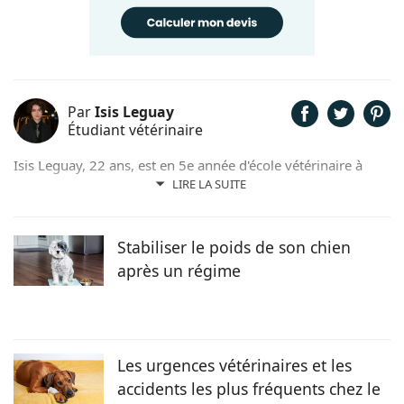
Par
Isis Leguay
Étudiant vétérinaire
Isis Leguay, 22 ans, est en 5e année d'école vétérinaire à
l'ENVA (École Nationale Vétérinaire d'Alfort), après 2 ans en
LIRE LA SUITE
classe préparatoire BCPST (biologie, chimie, physique et
sciences de la Terre). Elle se destine à l'anatomopathologie.
Stabiliser le poids de son chien
après un régime
Les urgences vétérinaires et les
accidents les plus fréquents chez le