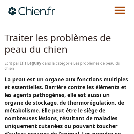
CHIEN.FR
GUIDES
SANTÉ
LES PROBLÈMES DE PEAU DU CHIEN
Actualités
Traiter les problèmes de
peau du chien
Races
Ecrit par
Isis Leguay
dans la catégorie Les problèmes de peau du
Guides
chien
La peau est un organe aux fonctions multiples
et essentielles. Barrière contre les éléments et
les agents pathogènes, elle est aussi un
organe de stockage, de thermorégulation, de
métabolisme. Elle peut être le siège de
nombreuses lésions, résultant de maladies
uniquement cutanées ou pouvant toucher
d’autres organes de l’animal. Les prendre en