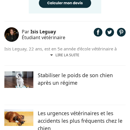
Par
Isis Leguay
Étudiant vétérinaire
Isis Leguay, 22 ans, est en 5e année d'école vétérinaire à
l'ENVA (École Nationale Vétérinaire d'Alfort), après 2 ans en
LIRE LA SUITE
classe préparatoire BCPST (biologie, chimie, physique et
sciences de la Terre). Elle se destine à l'anatomopathologie.
Stabiliser le poids de son chien
après un régime
Les urgences vétérinaires et les
accidents les plus fréquents chez le
chien