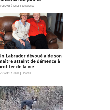
6/05/2023 à 12h03 | Sauvetages
Un Labrador dévoué aide son
maître atteint de démence à
profiter de la vie
5/05/2023 à 08h11 | Emotion