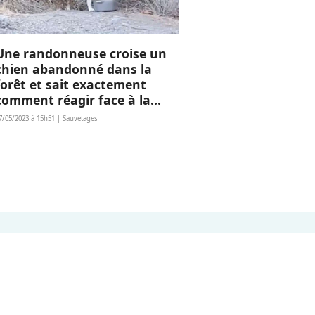
Une randonneuse croise un
chien abandonné dans la
forêt et sait exactement
comment réagir face à la
peur de l'animal
7/05/2023 à 15h51 | Sauvetages