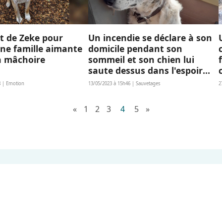
t de Zeke pour
Un incendie se déclare à son
ne famille aimante
domicile pendant son
a mâchoire
sommeil et son chien lui
e
saute dessus dans l'espoir
d'échapper au drame
8 | Emotion
13/05/2023 à 15h46 | Sauvetages
2
«
1
2
3
4
5
»