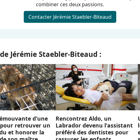
combiner ces deux passions.
Contacter Jérémie Staebler-Biteaud
 de Jérémie Staebler-Biteaud :
 émouvante d'une
Rencontrez Aldo, un
 pour retrouver un
Labrador devenu l'assistant
du et honorer la
préféré des dentistes pour
de son maître
rassurer les enfants