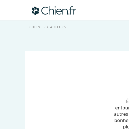
CHIEN.FR
AUTEURS
É
entour
autres
bonheu
pl