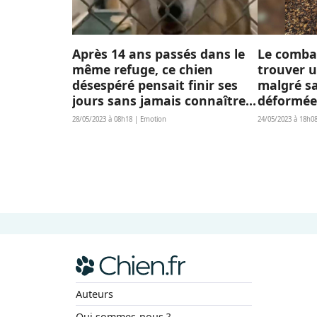
Après 14 ans passés dans le
Le comba
même refuge, ce chien
trouver u
désespéré pensait finir ses
malgré s
jours sans jamais connaître
déformé
l'amour d'une famille
28/05/2023 à 08h18 | Emotion
24/05/2023 à 18h0
Auteurs
Qui sommes-nous ?