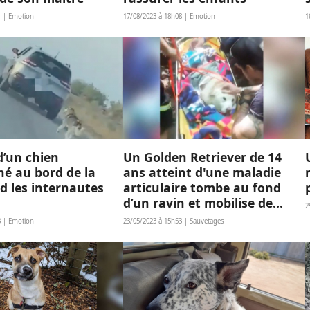
1 | Emotion
17/08/2023 à 18h08 | Emotion
1
d’un chien
Un Golden Retriever de 14
é au bord de la
ans atteint d'une maladie
d les internautes
articulaire tombe au fond
d’un ravin et mobilise de
2
nombreux pompiers pour
3 | Emotion
23/05/2023 à 15h53 | Sauvetages
une opération délicate