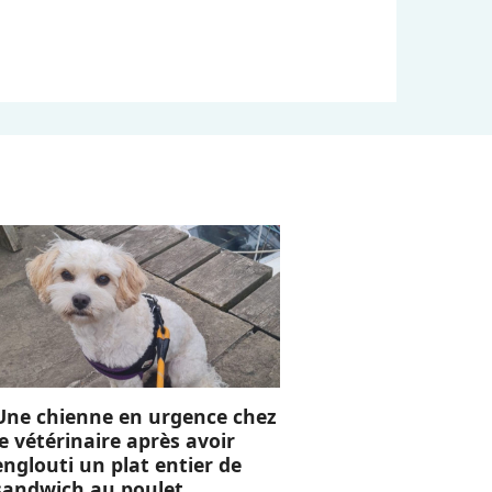
Une chienne en urgence chez
le vétérinaire après avoir
englouti un plat entier de
sandwich au poulet