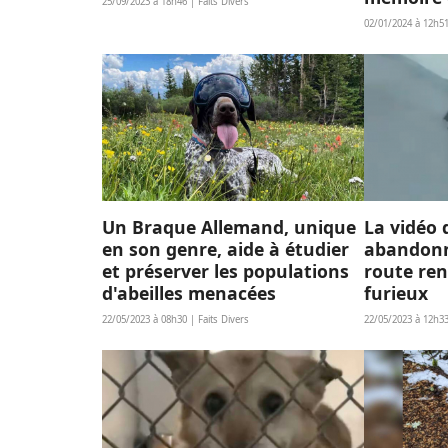
25/09/2023 à 18h46 | Faits Divers
02/01/2024 à 12h5
Un Braque Allemand, unique
La vidéo 
en son genre, aide à étudier
abandonn
et préserver les populations
route ren
d'abeilles menacées
furieux
22/05/2023 à 08h30 | Faits Divers
22/05/2023 à 12h3