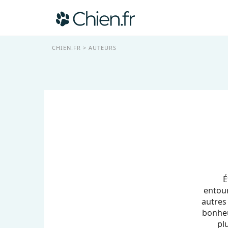
CHIEN.FR
AUTEURS
É
entour
autres
bonheu
pl