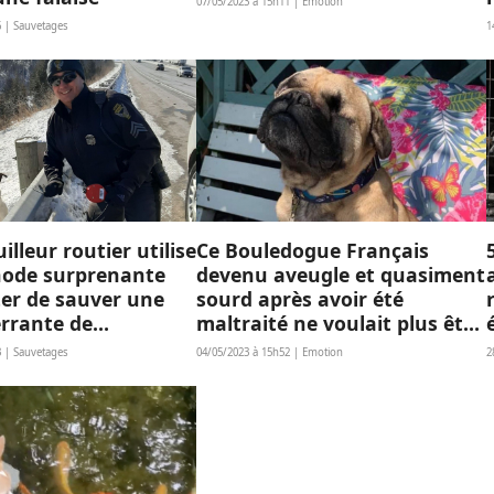
07/05/2023 à 15h11 | Emotion
6 | Sauvetages
1
illeur routier utilise
Ce Bouledogue Français
ode surprenante
devenu aveugle et quasiment
ter de sauver une
sourd après avoir été
errante de
maltraité ne voulait plus être
te
approché par un humain
3 | Sauvetages
04/05/2023 à 15h52 | Emotion
2