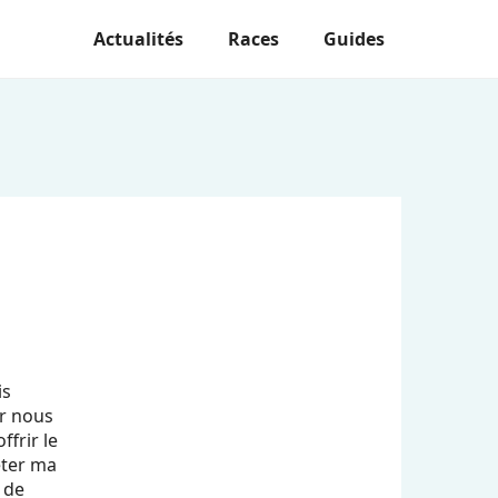
Actualités
Races
Guides
is
ur nous
frir le
êter ma
 de