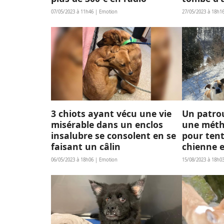
07/05/2023 à 11h46 | Emotion
27/05/2023 à 18h1
3 chiots ayant vécu une vie
Un patrou
misérable dans un enclos
une méth
insalubre se consolent en se
pour ten
faisant un câlin
chienne 
l'autorou
06/05/2023 à 18h06 | Emotion
15/08/2023 à 18h0