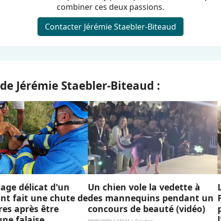
combiner ces deux passions.
Contacter Jérémie Staebler-Biteaud
 de Jérémie Staebler-Biteaud :
age délicat d'un
Un chien vole la vedette à
nt fait une chute de
des mannequins pendant un
es après être
concours de beauté (vidéo)
ne falaise