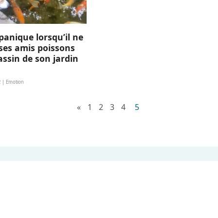
panique lorsqu’il ne
 ses amis poissons
assin de son jardin
2 | Emotion
«
1
2
3
4
5