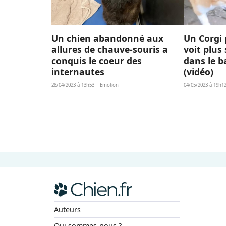
Un chien abandonné aux
Un Corgi 
allures de chauve-souris a
voit plus
conquis le coeur des
dans le b
internautes
(vidéo)
28/04/2023 à 13h53 | Emotion
04/05/2023 à 19h1
Auteurs
Qui sommes-nous ?