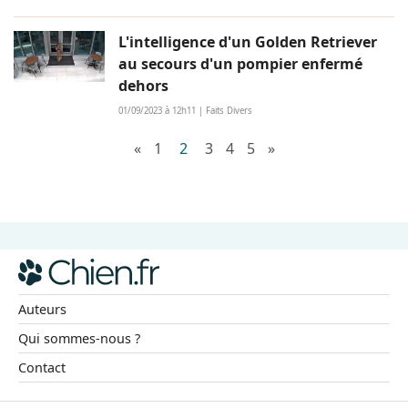
L'intelligence d'un Golden Retriever
au secours d'un pompier enfermé
dehors
01/09/2023 à 12h11 | Faits Divers
«
1
2
3
4
5
»
Auteurs
Qui sommes-nous ?
Contact