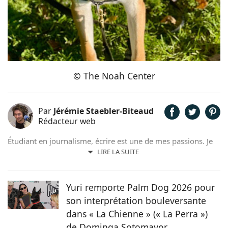
© The Noah Center
Par
Jérémie Staebler-Biteaud
Rédacteur web
Étudiant en journalisme, écrire est une de mes passions. Je
vis entouré d'animaux depuis tout petit. Je pense qu'il est
LIRE LA SUITE
crucial pour nous autres humains de comprendre les
animaux, afin de pouvoir leur offrir le bonheur qu'ils
méritent et qu'ils nous procurent au quotidien. Prêter ma
Yuri remporte Palm Dog 2026 pour
plume à Chien.fr me permet d'y participer activement, en
son interprétation bouleversante
plus de combiner ces deux passions.
dans « La Chienne » (« La Perra »)
de Dominga Sotomayor