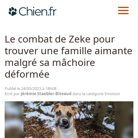
CHIEN.FR
ACTUALITÉS
EMOTION
Actualités
Le combat de Zeke pour
trouver une famille aimante
Races
malgré sa mâchoire
Guides
déformée
Publié le 24/05/2023 à 18h08
Ecrit par
Jérémie Staebler-Biteaud
dans la catégorie Emotion