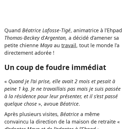
Quand
Béatrice
Lafosse
-
Tigé
, animatrice à l’Ehpad
Thomas
-
Beckey
d’
Argentan,
a décidé d’amener sa
petite chienne
Maya
au
travail
, tout le monde l’a
directement adorée !
Un coup de foudre immédiat
«
Quand je l’ai prise, elle avait 2 mois et pesait à
peine 1 kg. Je ne travaillais pas mais je suis passée
à la résidence pour leur présenter, et il s’est passé
quelque chose
», avoue
Béatrice
.
Après plusieurs visites,
Béatrice
a même
convaincu la direction de la maison de retraite «
d’adopter Maya et de l’adapter à l’Ehpad
».