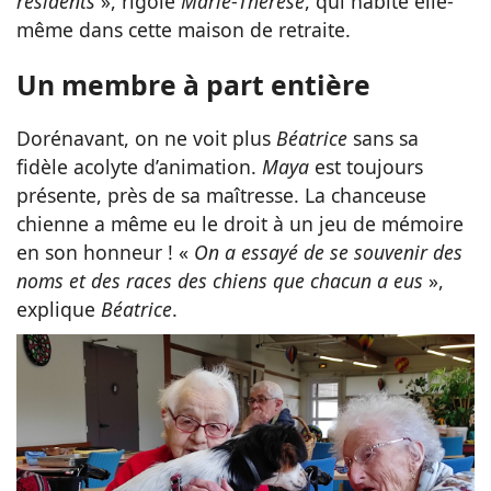
résidents
», rigole
Marie
-
Thérèse
, qui habite elle-
même dans cette maison de retraite.
Un membre à part entière
Dorénavant, on ne voit plus
Béatrice
sans sa
fidèle acolyte d’animation.
Maya
est toujours
présente, près de sa maîtresse. La chanceuse
chienne a même eu le droit à un jeu de mémoire
en son honneur ! «
On a essayé de se souvenir des
noms et des races des chiens que chacun a eus
»,
explique
Béatrice
.