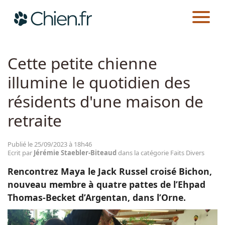
CHIEN.FR
ACTUALITÉS
FAITS DIVERS
Actualités
Cette petite chienne
illumine le quotidien des
Races
résidents d'une maison de
Guides
retraite
Publié le 25/09/2023 à 18h46
Ecrit par
Jérémie Staebler-Biteaud
dans la catégorie Faits Divers
Rencontrez Maya le Jack Russel croisé Bichon,
nouveau membre à quatre pattes de l’Ehpad
Thomas-Becket d’Argentan, dans l’Orne.