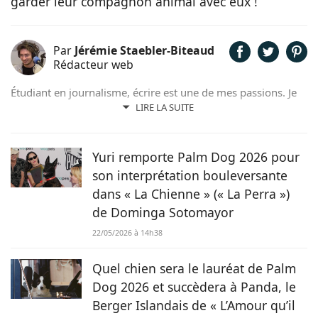
garder leur compagnon animal avec eux !
Par
Jérémie Staebler-Biteaud
Rédacteur web
Étudiant en journalisme, écrire est une de mes passions. Je
vis entouré d'animaux depuis tout petit. Je pense qu'il est
LIRE LA SUITE
crucial pour nous autres humains de comprendre les
animaux, afin de pouvoir leur offrir le bonheur qu'ils
méritent et qu'ils nous procurent au quotidien. Prêter ma
Yuri remporte Palm Dog 2026 pour
plume à Chien.fr me permet d'y participer activement, en
son interprétation bouleversante
plus de combiner ces deux passions.
dans « La Chienne » (« La Perra »)
de Dominga Sotomayor
22/05/2026 à 14h38
Quel chien sera le lauréat de Palm
Dog 2026 et succèdera à Panda, le
Berger Islandais de « L’Amour qu’il