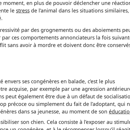
le moment, en plus de pouvoir déclencher une réactio
ente le
stress
de l’animal dans les situations similaires,
é.
gressivité par des grognements ou des aboiements pe
er par ces comportements annonciateurs la fois suivant
nflit sans avoir à mordre et doivent donc être conservé
té envers ses congénères en balade, c’est le plus
 être acquise, par exemple par une agression antérieur
ens peut également être due à un défaut de socialisati
trop précoce ou simplement du fait de l’adoptant, qui 
ngénères dans sa jeunesse, au moment de son
éducati
ibiliser son chien. Cela consiste à l’exposer au stimul
ence un congénère, et à le récompenser lorsqu’il réagi