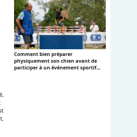
Comment bien préparer
physiquement son chien avant de
participer à un événement sportif
comme Canidays avec Hill's
é,
t
st
t,