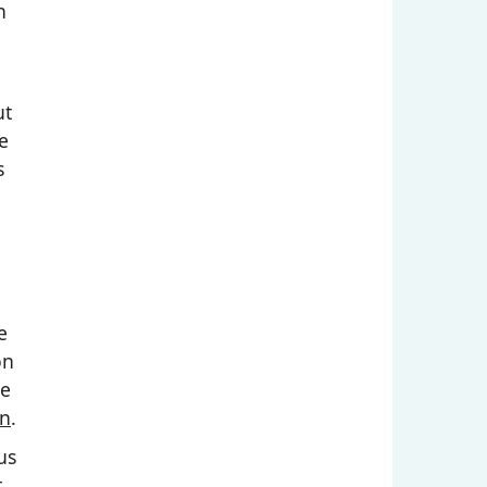
n
ut
e
s
e
on
ne
on
.
us
t