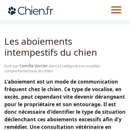
CHIEN.FR
GUIDES
ÉDUCATION
LES TROUBLES COMPORTEMENTAUX DU CHIEN
Actualités
Les aboiements
Races
intempestifs du chien
Guides
Ecrit par
Camille Verrier
dans la catégorie Les troubles
comportementaux du chien
L’aboiement est un mode de communication
fréquent chez le chien. Ce type de vocalise, en
excès, peut cependant vite devenir dérangeant
pour le propriétaire et son entourage. Il est
donc nécessaire d’identifier le type de situation
déclenchant ces aboiements excessifs afin d’y
remédier. Une consultation vétérinaire en