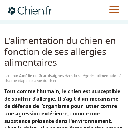
CHIEN.FR
GUIDES
ALIMENTATION
L'ALIMENTATION À CHAQUE ÉTAPE DE LA VIE DU CHIEN
Actualités
L'alimentation du chien en
Races
fonction de ses allergies
alimentaires
Guides
Ecrit par
Amélie de Grandsaignes
dans la catégorie L'alimentation à
chaque étape de la vie du chien
Tout comme l’humain, le chien est susceptible
de souffrir d’allergie. Il s’agit d’un mécanisme
de défense de l’organisme pour lutter contre
une agression extérieure, comme une
substance présente dans l'environnement.