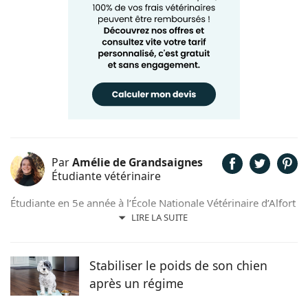
Par
Amélie de Grandsaignes
Étudiante vétérinaire
Étudiante en 5e année à l’École Nationale Vétérinaire d’Alfort
(ENVA), Amélie de Grandsaignes est également Assistante
LIRE LA SUITE
Spécialisée Vétérinaire dans une clinique parisienne depuis 3
ans. Elle souhaiterait par la suite effectuer un internat puis
une spécialisation en chirurgie des animaux de compagnie.
Stabiliser le poids de son chien
après un régime