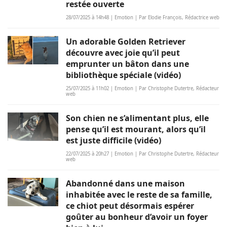
restée ouverte
28/07/2025 à 14h48 | Emotion | Par Elodie François, Rédactrice web
Un adorable Golden Retriever
découvre avec joie qu’il peut
emprunter un bâton dans une
bibliothèque spéciale (vidéo)
25/07/2025 à 11h02 | Emotion | Par Christophe Dutertre, Rédacteur
web
Son chien ne s’alimentant plus, elle
pense qu’il est mourant, alors qu’il
est juste difficile (vidéo)
22/07/2025 à 20h27 | Emotion | Par Christophe Dutertre, Rédacteur
web
Abandonné dans une maison
inhabitée avec le reste de sa famille,
ce chiot peut désormais espérer
goûter au bonheur d’avoir un foyer