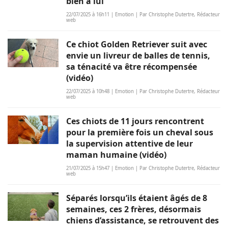
bien à lui
22/07/2025 à 16h11 | Emotion | Par Christophe Dutertre, Rédacteur
web
Ce chiot Golden Retriever suit avec
envie un livreur de balles de tennis,
sa ténacité va être récompensée
(vidéo)
22/07/2025 à 10h48 | Emotion | Par Christophe Dutertre, Rédacteur
web
Ces chiots de 11 jours rencontrent
pour la première fois un cheval sous
la supervision attentive de leur
maman humaine (vidéo)
21/07/2025 à 15h47 | Emotion | Par Christophe Dutertre, Rédacteur
web
Séparés lorsqu’ils étaient âgés de 8
semaines, ces 2 frères, désormais
chiens d’assistance, se retrouvent des