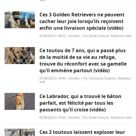
web
Ces 3 Golden Retrievers ne peuvent
cacher leur joie lorsqu’ils reçoivent
enfin une livraison spéciale (vidéo)
07/08/2025 à 18h53 | Emotion | Par Elodie François, Rédactrice web
Ce toutou de 7 ans, qui a passé plus
de la moitié de sa vie au refuge,
trouve du réconfort avec sa gamelle
qu’il emmène partout (vidéo)
07/08/2025 à 13h46 | Emotion | Par Christophe Dutertre, Rédacteur
web
Ce Labrador, qui a trouvé le bâton
parfait, est félicité par tous les
passants qu’il croise (vidéo)
05/08/2025 à 17h26 | Emotion | Par Elodie François, Rédactrice web
Ces 2 toutous laissent exploser leur