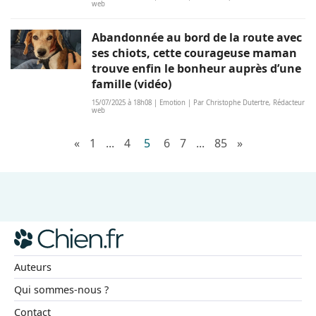
web
Abandonnée au bord de la route avec
ses chiots, cette courageuse maman
trouve enfin le bonheur auprès d’une
famille (vidéo)
15/07/2025 à 18h08 | Emotion | Par Christophe Dutertre, Rédacteur
web
«
1
...
4
5
6
7
...
85
»
Auteurs
Qui sommes-nous ?
Contact