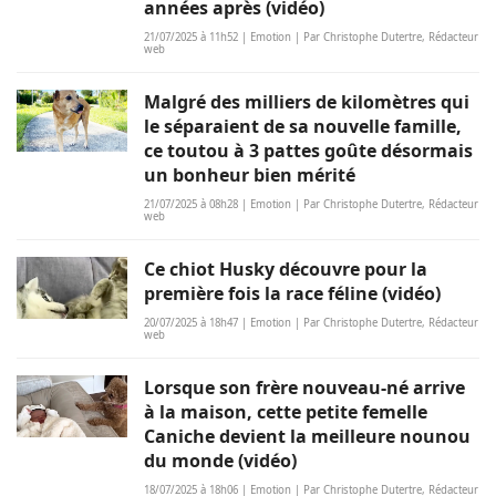
années après (vidéo)
21/07/2025 à 11h52 | Emotion | Par Christophe Dutertre, Rédacteur
web
Malgré des milliers de kilomètres qui
le séparaient de sa nouvelle famille,
ce toutou à 3 pattes goûte désormais
un bonheur bien mérité
21/07/2025 à 08h28 | Emotion | Par Christophe Dutertre, Rédacteur
web
Ce chiot Husky découvre pour la
première fois la race féline (vidéo)
20/07/2025 à 18h47 | Emotion | Par Christophe Dutertre, Rédacteur
web
Lorsque son frère nouveau-né arrive
à la maison, cette petite femelle
Caniche devient la meilleure nounou
du monde (vidéo)
18/07/2025 à 18h06 | Emotion | Par Christophe Dutertre, Rédacteur