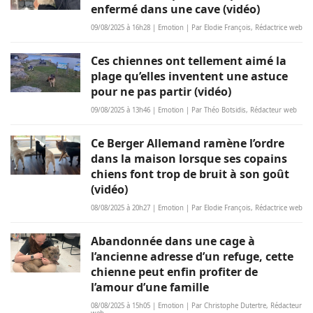
enfermé dans une cave (vidéo)
09/08/2025 à 16h28 | Emotion | Par Elodie François, Rédactrice web
Ces chiennes ont tellement aimé la
plage qu’elles inventent une astuce
pour ne pas partir (vidéo)
09/08/2025 à 13h46 | Emotion | Par Théo Botsidis, Rédacteur web
Ce Berger Allemand ramène l’ordre
dans la maison lorsque ses copains
chiens font trop de bruit à son goût
(vidéo)
08/08/2025 à 20h27 | Emotion | Par Elodie François, Rédactrice web
Abandonnée dans une cage à
l’ancienne adresse d’un refuge, cette
chienne peut enfin profiter de
l’amour d’une famille
08/08/2025 à 15h05 | Emotion | Par Christophe Dutertre, Rédacteur