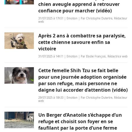
chien aveugle apprend à retrouver
confiance pour marcher (vidéo)
31/07/2025 à 17h51 | Emotion | Par Christophe Dutertre, Rédacteur
web
Après 2 ans à combattre sa paralysie,
cette chienne savoure enfin sa
victoire
31/07/2025 à 14h11 | Emotion | Par Elodie François, Rédactrice web
Cette femelle Shih Tzu se fait belle
pour une journée adoption organisée
par son refuge, mais personne ne
daigne lui accorder d’attention (vidéo)
29/07/2025 à 18h33 | Emotion | Par Christophe Dutertre, Rédacteur
web
Un Berger d’Anatolie s’échappe d’un
refuge et choisit son foyer en se
faufilant par la porte d’une ferme