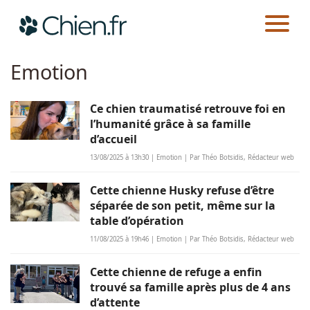
CHIEN.FR
ACTUALITÉS
Emotion
Actualités
Ce chien traumatisé retrouve foi en
Races
l’humanité grâce à sa famille
d’accueil
Guides
13/08/2025 à 13h30 | Emotion | Par Théo Botsidis, Rédacteur web
Cette chienne Husky refuse d’être
séparée de son petit, même sur la
table d’opération
11/08/2025 à 19h46 | Emotion | Par Théo Botsidis, Rédacteur web
Cette chienne de refuge a enfin
trouvé sa famille après plus de 4 ans
d’attente