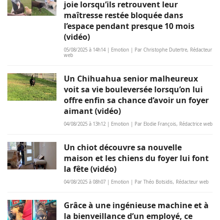
joie lorsqu’ils retrouvent leur
maîtresse restée bloquée dans
l’espace pendant presque 10 mois
(vidéo)
05/08/2025 à 14h14 | Emotion | Par Christophe Dutertre, Rédacteur
web
Un Chihuahua senior malheureux
voit sa vie bouleversée lorsqu’on lui
offre enfin sa chance d’avoir un foyer
aimant (vidéo)
04/08/2025 à 13h12 | Emotion | Par Elodie François, Rédactrice web
Un chiot découvre sa nouvelle
maison et les chiens du foyer lui font
la fête (vidéo)
04/08/2025 à 08h07 | Emotion | Par Théo Botsidis, Rédacteur web
Grâce à une ingénieuse machine et à
la bienveillance d’un employé, ce