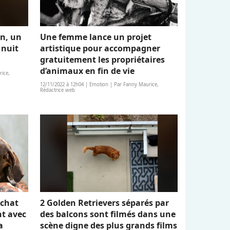
en, un
Une femme lance un projet
 nuit
artistique pour accompagner
gratuitement les propriétaires
d’animaux en fin de vie
ice,
12/11/2022 à 12h04 | Emotion | Par Fanny Maurice,
Rédactrice web
 chat
2 Golden Retrievers séparés par
nt avec
des balcons sont filmés dans une
a
scène digne des plus grands films