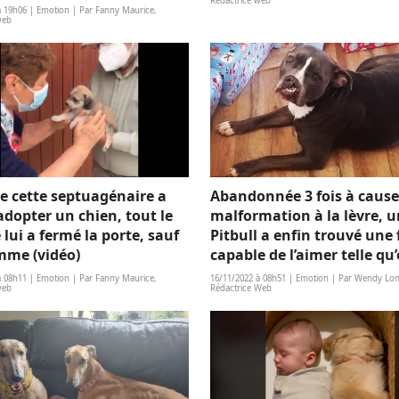
Rédactrice web
à 19h06 | Emotion | Par Fanny Maurice,
web
e cette septuagénaire a
Abandonnée 3 fois à cause
adopter un chien, tout le
malformation à la lèvre, 
lui a fermé la porte, sauf
Pitbull a enfin trouvé une 
me (vidéo)
capable de l’aimer telle qu’
à 08h11 | Emotion | Par Fanny Maurice,
16/11/2022 à 08h51 | Emotion | Par Wendy Lon
web
Rédactrice Web