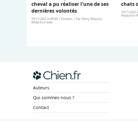
cheval a pu réaliser l'une de ses
chats 
dernières volontés
10/11/2022 
Rédactrice 
10/11/2022 à 09h49 | Emotion | Par Fanny Maurice,
Rédactrice web
Auteurs
Qui sommes-nous ?
Contact