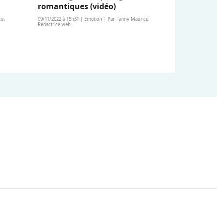
romantiques (vidéo)
is,
09/11/2022 à 15h31 | Emotion | Par Fanny Maurice,
Rédactrice web