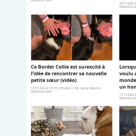
Rédactrice web
19/11/2022 
Rédactrice 
Ce Border Collie est surexcité à
Lorsqu
l’idée de rencontrer sa nouvelle
voulu 
petite sœur (vidéo)
monde 
un hom
17/11/2022 à 17h19 | Emotion | Par Fanny Maurice,
Rédactrice web
17/11/2022 
Rédactrice 