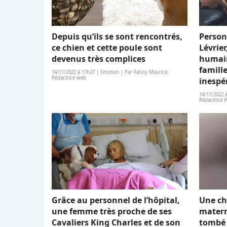
Depuis qu’ils se sont rencontrés,
Person
ce chien et cette poule sont
Lévrier
devenus très complices
humain
famille
14/11/2022 à 17h27 | Emotion | Par Fanny Maurice,
Rédactrice web
inespé
14/11/2022 
Rédactrice 
Grâce au personnel de l’hôpital,
Une ch
une femme très proche de ses
matern
Cavaliers King Charles et de son
tombé 