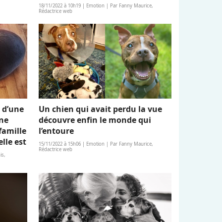
18/11/2022 à 10h19 | Emotion | Par Fanny Maurice,
Rédactrice web
 d’une
Un chien qui avait perdu la vue
une
découvre enfin le monde qui
famille
l’entoure
elle est
15/11/2022 à 15h06 | Emotion | Par Fanny Maurice,
Rédactrice web
is,