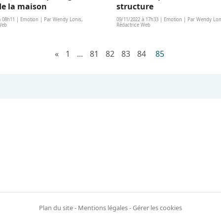
de la maison
structure
à 08h11 | Emotion | Par Wendy Lonis,
09/11/2022 à 17h33 | Emotion | Par Wendy Lon
Web
Rédactrice Web
«
1
...
81
82
83
84
85
Plan du site
-
Mentions légales
-
Gérer les cookies