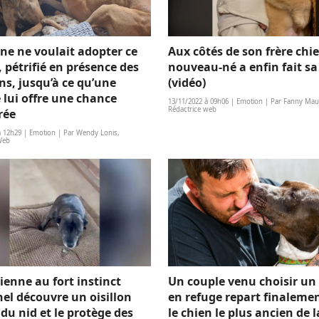
ne ne voulait adopter ce
Aux côtés de son frère chi
, pétrifié en présence des
nouveau-né a enfin fait sa
s, jusqu’à ce qu’une
(vidéo)
 lui offre une chance
13/11/2022 à 09h06 | Emotion | Par Fanny Maur
Rédactrice web
rée
à 12h29 | Emotion | Par Wendy Lonis,
Web
ienne au fort instinct
Un couple venu choisir un
el découvre un oisillon
en refuge repart finaleme
du nid et le protège des
le chien le plus ancien de l