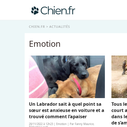
CHIEN.FR
ACTUALITÉS
Emotion
Un Labrador sait à quel point sa
Tous le
sœur est anxieuse en voiture et a
court 
trouvé comment l’apaiser
dans l
de s’a
20/11/2022 à 12h23 | Emotion | Par Fanny Maurice,